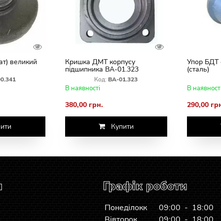
ат) великий
Кришка ДМТ корпусу
Упор БДТ 
підшипника ВА-01.323
(сталь)
0.341
Код:
ВА-01.323
В наявності
В наявност
380,00 грн.
290,00 гр
ити
Купити
я
Графік роботи
Понеділокк
09:00 - 18:00
Вівторок
09:00 - 18:00