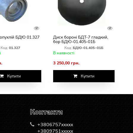
опухлій БДЮ 01.327
Диск бороні БДТ-7 гладкий,
бор БДЮ-01.405-01Б
Код:
01.327
Код:
БДЮ-01.405‒01Б
і
В наявності
н.
3 250,00 грн.
Купити
Купити
Контакти
+3806757xxxxx
+3809751xxxxx