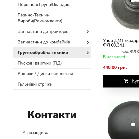
Поршневі Групи/Вкладиші
Резино-Технічні
Вироби(Ремкомлекти)
Запчастини до тракторів
Упор ДМТ (квадр
Запчастини до комбайнів
ФЛ 00.341
Код:
ФЛ 0
Грунтообробна техніка
В наявності
Пускові двигуни (ПД)
440,00 грн.
Кошики / Диски зчеплення
Куп
Гальмівні стрічки
Контакти
Агрозапдеталі