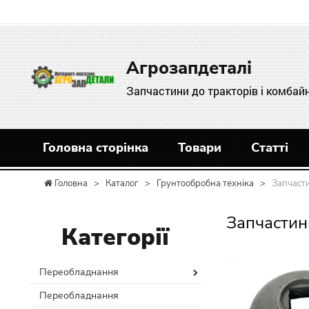
Агрозапдеталі
Запчастини до тракторів і комбайн
Головна сторінка
Товари
Статті
Головна
>
Каталог
>
Грунтообробна техніка
>
Запчаст
Запчастин
Категорії
Переобладнання
Переобладнання