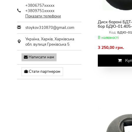
+3806757xxxxx
+3809751xxxxx
Показати телефони
Диск бороні БДТ-
бор БДЮ-01.405
stoykov310870@gmail.com
Код:
БДЮ-01
В наявності
Україна,
Харків
,
Харківська
обл.
вулиця Греківська 5
3 250,00 грн.
Написати нам
Куп
Стати партнером