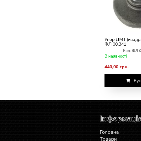
Упор ДМТ (квадр
ФЛ 00.341
Код:
ФЛ 0
В наявності
440,00 грн.
Куп
Інформаці
Головна
Товари