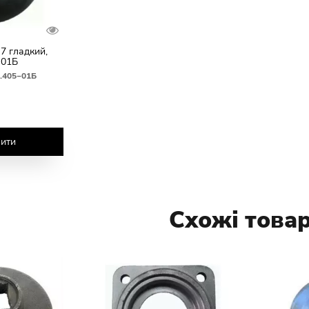
7 гладкий,
-01Б
.405‒01Б
ити
Схожі това