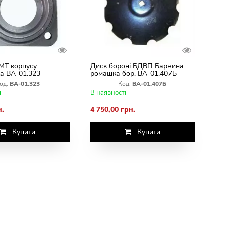
МТ корпусу
Диск бороні БДВП Барвина
а ВА-01.323
ромашка бор. ВА-01.407Б
од:
ВА-01.323
Код:
ВА-01.407Б
і
В наявності
н.
4 750,00 грн.
Купити
Купити