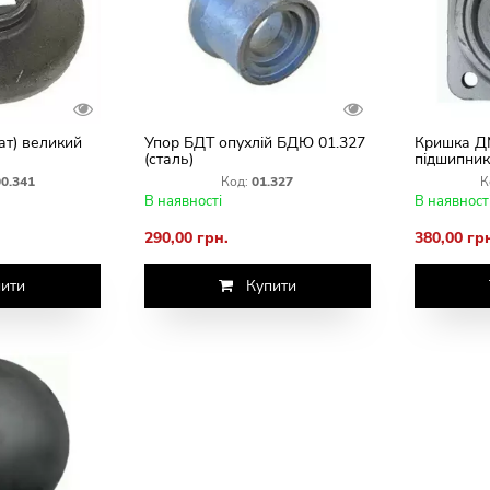
ат) великий
Упор БДТ опухлій БДЮ 01.327
Кришка Д
(сталь)
підшипник
0.341
Код:
01.327
К
В наявності
В наявност
290,00 грн.
380,00 гр
ити
Купити