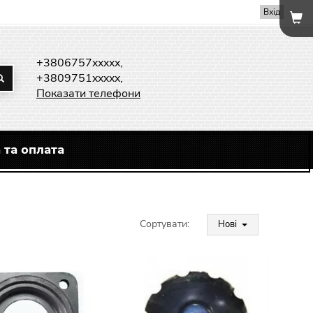
Вхід
+3806757xxxxx,
+3809751xxxxx,
Показати телефони
 та оплата
Сортувати:
Нові