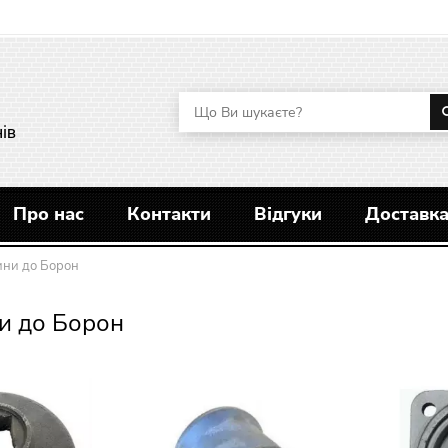
ів
Про нас
Контакти
Відгуки
Доставка
ини до Борон
и до Борон