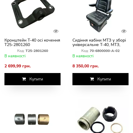
Кронштейн Т-40 осі кочення
Сидіння кабіни МТЗ у зборі
Т25-2801260
універсальне Т-40, МТЗ,
ЮМЗ, Т-150, ДОН-1500,
Код:
Т25-2801260
Код:
70-6800000-А-02
Нива Ск5 70-6800000-А-02
В наявності
В наявності
2 699,99 грн.
8 350,00 грн.
Купити
Купити