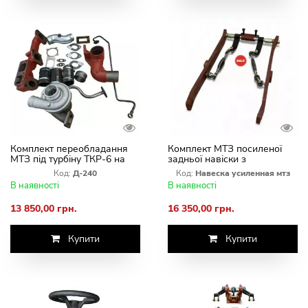
Комплект переобладання
Комплект МТЗ посиленої
МТЗ під турбіну ТКР-6 на
задньої навіски з
двигун Д-240(Турбина TKM
суцільними тягами 30мм
Код:
Д-240
Код:
Навеска усиленная мтз
TURBO Польша)
(ПОСИЛЕННЯ ЗАДНЬОЇ
В наявності
В наявності
ОСІ ТЯГ ТА СТЯЖОК)
13 850,00 грн.
16 350,00 грн.
Купити
Купити