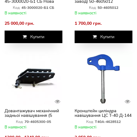
45-3000020-Б1 СБ Нова
завод) 50-4605012
Код:
45-3000020-Б1 СБ
Код:
50-4605012
В наявності
В наявності
25 000,00 грн.
1 700,00 грн.
Купити
Купити
Довантажувач механічний
Кронштейн циліндра
задньої навішування (5
навішування ЦС Т-40 Д-144
отворів) МТЗ-80,82 70-
(шар) зі шпилькою
Код:
70-4605300-05
Код:
Т40А-4628512
4605300-05
В наявності
В наявності