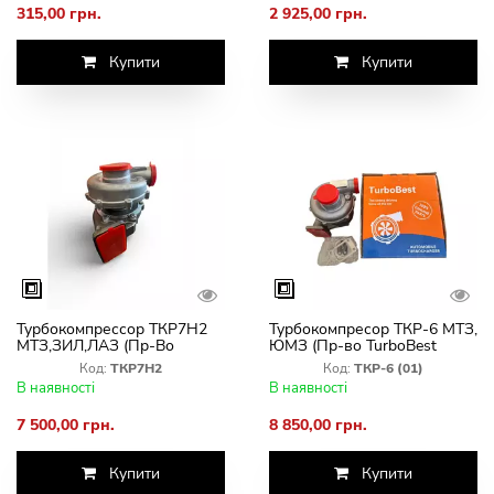
315,00 грн.
2 925,00 грн.
Купити
Купити
Турбокомпрессор ТКР7Н2
Турбокомпресор ТКР-6 МТЗ,
МТЗ,ЗИЛ,ЛАЗ (Пр-Во
ЮМЗ (Пр-во TurboBest
TurboBest Польша)
Польща)
Код:
ТКР7Н2
Код:
ТКР-6 (01)
В наявності
В наявності
7 500,00 грн.
8 850,00 грн.
Купити
Купити