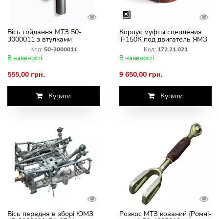
Вісь гойдання МТЗ 50-
Корпус муфты сцепления
3000011 з втулками
Т-150К под двигатель ЯМЗ
(непровідний міст)
172.21.021 Заводской
Код:
50-3000011
Код:
172.21.021
В наявності
В наявності
555,00 грн.
9 650,00 грн.
Купити
Купити
Вісь передня в зборі ЮМЗ
Розкос МТЗ кований (Ромні-