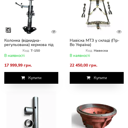
Колонка (відкидна-
Навіска МТЗ у складі (Пр-
регульована) кермова під
Во Україна)
насос дозатор Т-150
Код:
Т-150
Код:
Навеска
В наявності
В наявності
17 999,99 грн.
22 450,00 грн.
Купити
Купити