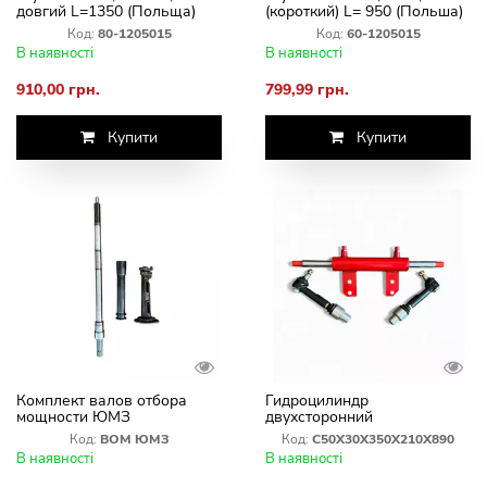
довгий L=1350 (Польща)
(короткий) L= 950 (Польша)
Код:
80-1205015
Код:
60-1205015
В наявності
В наявності
910,00 грн.
799,99 грн.
Купити
Купити
Комплект валов отбора
Гидроцилиндр
мощности ЮМЗ
двухсторонний
МТЗ,ЮМЗ,Т-40(В сборе с
Код:
ВОМ ЮМЗ
Код:
С50Х30Х350Х210Х890
шрусами и усиленными
В наявності
В наявності
наконечниками)Пр-во
Польша