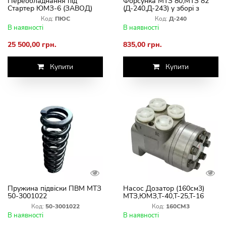
Переобладнання під
Форсунка МТЗ 80,МТЗ 82
Стартер ЮМЗ-6 (ЗАВОД)
(Д-240,Д-243) у зборі з
Картер+Маховик+Стартер
розпилювачем
Код:
ПЮС
Код:
Д-240
3.5 кВт
В наявності
В наявності
25 500,00 грн.
835,00 грн.
Купити
Купити
Пружина підвіски ПВМ МТЗ
Насос Дозатор (160см3)
50-3001022
МТЗ,ЮМЗ,Т-40,Т-25,Т-16
(Вир-во Болгарія AI
Код:
50-3001022
Код:
160CM3
Hydraulic)
В наявності
В наявності