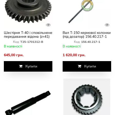
Шестірня Т-40 і сповільнене
Вал Т-150 кермової колонки
передавання відома (z=41)
(під дозатор) 156.40.217-1
Т25-1701312-В
Код:
Т25-1701312-В
Код:
156.40.217-1
В наявності
В наявності
645,00 грн.
1 620,00 грн.
Купити
Купити