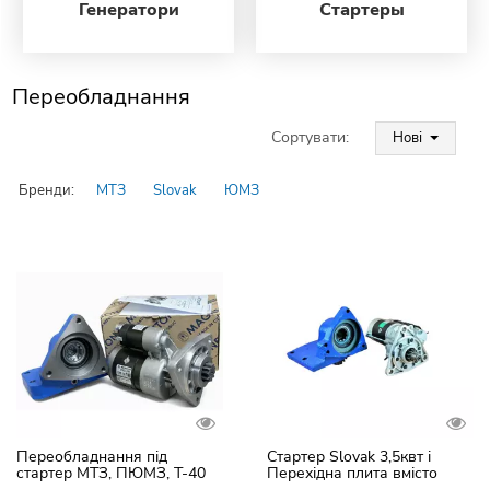
Генератори
Стартеры
Переобладнання
Сортувати:
Нові
Бренди:
МТЗ
Slovak
ЮМЗ
Переобладнання під
Стартер Slovak 3,5квт і
стартер МТЗ, ПЮМЗ, Т-40
Перехідна плита вмісто
(Старр Магнетон Чехія 3,5
пускача ПДМ (МТЗ, ЮМЗ,