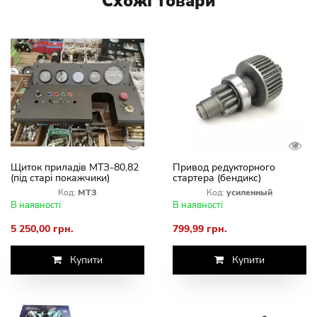
Схожі товари
Щиток приладів МТЗ-80,82
Привод редукторного
(під старі покажчики)
стартера (бендикс)
підсилень (МТЗ,
Код:
МТЗ
Код:
усиленный
ПЮМЗ.Т-40,Т-25)
В наявності
В наявності
5 250,00 грн.
799,99 грн.
Купити
Купити