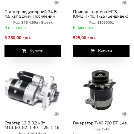
Стартер редукторний 24 В
Привод стартера МТЗ,
4,5 квт Slovak Посилений
ЮМЗ, Т-40, Т-25 (Бендидекс
(МТЗ, ЮМЗ, Т-40)
10 зуб.)
Код:
24В 4,5Квт Slovak
Код:
11030001
В наявності
В наявності
3 350,00 грн.
525,00 грн.
Купити
Купити
Стартер 12 В 3,2 кВт
Генератор Т-40 700 ВТ. 14в.
МТЗ-80,-82, Т-40, Т-25, Т-16
Код:
Т-40
редукторний (пр. Slovak)
Код:
12V 3.5квт