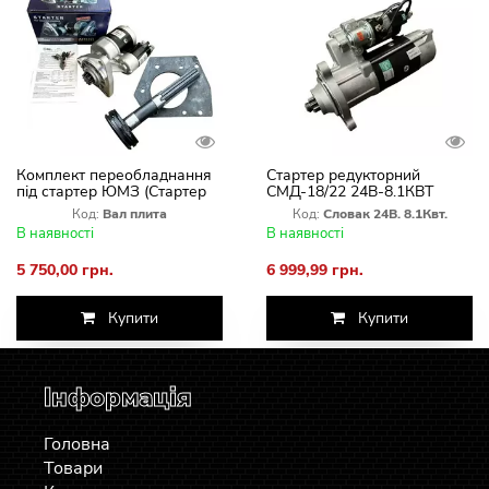
Комплект переобладнання
Стартер редукторний
під стартер ЮМЗ (Стартер
СМД-18/22 24В-8.1КВТ
3.2+Вал, Плита, Заглушка)
Slovak комбайна НІВА СК-5
Код:
Вал плита
Код:
Словак 24В. 8.1Квт.
В наявності
В наявності
5 750,00 грн.
6 999,99 грн.
Купити
Купити
Інформація
Головна
Товари