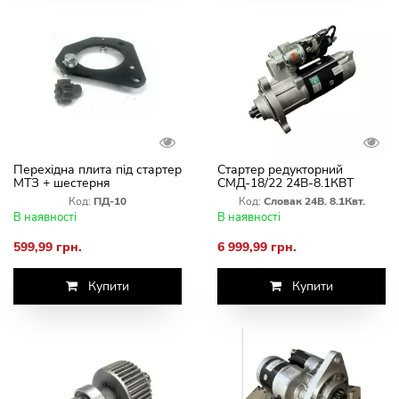
Перехідна плита під стартер
Стартер редукторний
МТЗ + шестерня
СМД-18/22 24В-8.1КВТ
Slovak комбайна НІВА СК-5
Код:
ПД-10
Код:
Словак 24В. 8.1Квт.
В наявності
В наявності
599,99 грн.
6 999,99 грн.
Купити
Купити