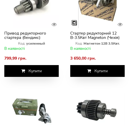
Привод редукторного
Стартер редукторний 12
стартера (бендикс)
В-3.5Квт Magneton (Чехія)
підсилень (МТЗ,
МТЗ, ПюМЗ,Т40
Код:
усиленный
Код:
Магнетон 12В 3.5Квт.
ПЮМЗ.Т-40,Т-25)
В наявності
В наявності
799,99 грн.
3 650,00 грн.
Купити
Купити