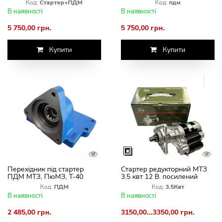
Код:
Стартер+ПДМ
Код:
пдм
кВт+Перший плита ПДМ)
Т-150) (комплект
В наявності
В наявності
переобладнання)
5 750,00 грн.
5 750,00 грн.
Купити
Купити
Перехідник під стартер
Стартер редукторний МТЗ
ПДМ МТЗ, ПюМЗ, Т-40
3.5 квт 12 В. посилений
(посилений на два
Словаччина
Код:
ПДМ
Код:
3.5Квт
підшипники)
В наявності
В наявності
2 485,00 грн.
3150,00...3350,00 грн.