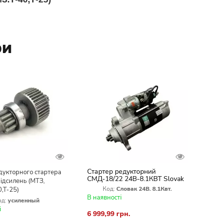
ри
Стартер редукторний
дукторного стартера
СМД-18/22 24В-8.1КВТ Slovak
підсилень (МТЗ,
комбайна НІВА СК-5
Код:
Словак 24В. 8.1Квт.
,Т-25)
В наявності
од:
усиленный
і
6 999,99 грн.