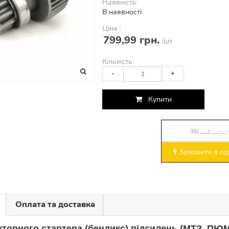
Наявність:
В наявності
Ціна :
799,99 грн.
/шт
Кількість:
-
+
Купити
Замовити в оди
Оплата та доставка
торного стартера (бендикс) підсилень (МТЗ, ПЮМЗ