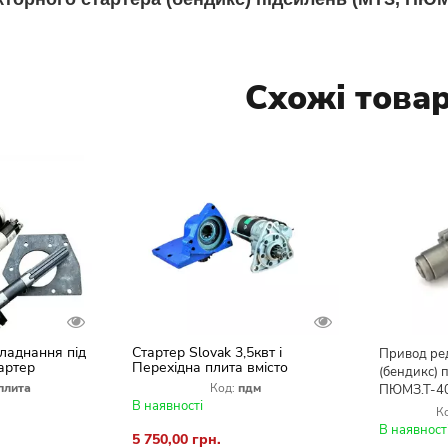
Схожі това
ладнання під
Стартер Slovak 3,5квт і
Привод ре
артер
Перехідна плита вмісто
(бендикс) 
Заглушка)
пускача ПДМ (МТЗ, ЮМЗ,
плита
Код:
пдм
ПЮМЗ.Т-40
Т-150) (комплект
В наявності
переобладнання)
К
В наявност
5 750,00 грн.