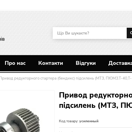
ів
Про нас
Контакти
Відгуки
Доставка
Привод редукторного стартера (бендикс) підсилень (МТЗ, ПЮМЗ.Т-40,Т-
Привод редукторно
підсилень (МТЗ, ПЮ
Код товару:
усиленный