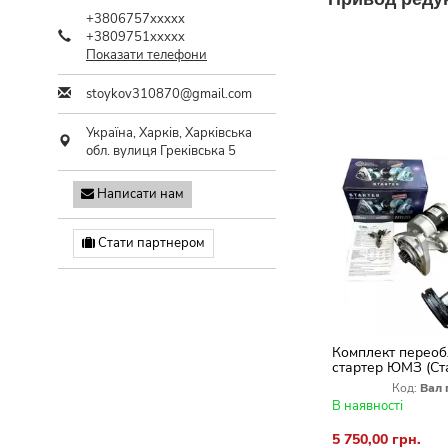
+3806757xxxxx
+3809751xxxxx
Показати телефони
stoykov310870@gmail.com
Україна,
Харків
,
Харківська
обл.
вулиця Греківська 5
Написати нам
Стати партнером
Комплект переоб
стартер ЮМЗ (Ст
3.2+Вал, Плита, 
Код:
Вал 
В наявності
5 750,00 грн.