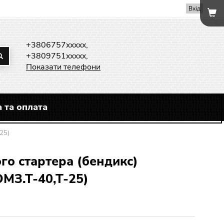
Вхід
+3806757xxxxx,
+3809751xxxxx,
Показати телефони
 та оплата
25)
го стартера (бендикс)
МЗ.Т-40,Т-25)