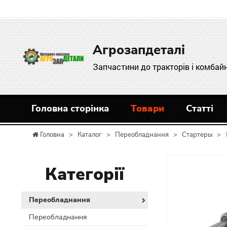
Агрозапдеталі
Запчастини до тракторів і комбайн
Головна сторінка
Товари
Статті
Головна
>
Каталог
>
Переобладнання
>
Стартеры
>
Категорії
Переобладнання
Переобладнання