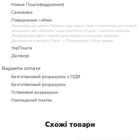
Новая Пошта(відділення)
Самовивіз
Повернення і обмін
Відповідно до закону України «про захист прав споживачів» ви можете
повернути або обміняти товар протягом 14 днів з моменту покупки.
Зворотна доставка товарів здійснюється за рахунок покупця.
Детальніше в розділі Статті -> Повернення і обмін товару
УкрПошта
Делівері
Варіанти оплати
Безготівковий розрахунок з ПДВ
Безготівковий розрахунок
Готівковий розрахунок
Накладений платіж
Схожі товари