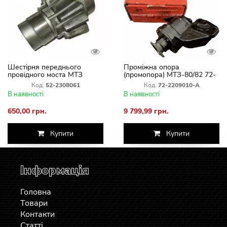
Шестірня переднього
Проміжна опора
провідного моста МТЗ
(промопора) МТЗ-80/82 72-
відома 52-2308061
2209010-А (Оригінал Р.Б)
Код:
52-2308061
Код:
72-2209010-А
В наявності
В наявності
650,00 грн.
9 799,99 грн.
Купити
Купити
Інформація
Головна
Товари
Контакти
Статті