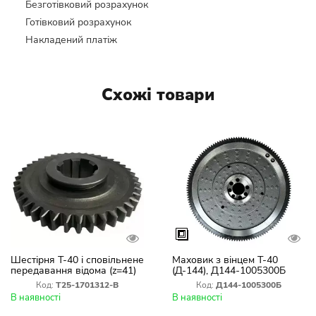
Безготівковий розрахунок
Готівковий розрахунок
Накладений платіж
Схожі товари
Шестірня Т-40 і сповільнене
Маховик з вінцем Т-40
передавання відома (z=41)
(Д-144), Д144-1005300Б
Т25-1701312-В
Код:
Т25-1701312-В
Код:
Д144-1005300Б
В наявності
В наявності