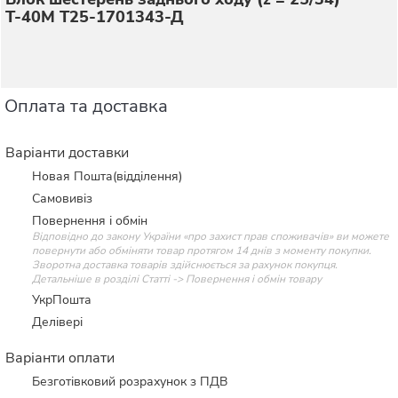
Т-40М Т25-1701343-Д
Оплата та доставка
Варіанти доставки
Новая Пошта(відділення)
Самовивіз
Повернення і обмін
Відповідно до закону України «про захист прав споживачів» ви можете
повернути або обміняти товар протягом 14 днів з моменту покупки.
Зворотна доставка товарів здійснюється за рахунок покупця.
Детальніше в розділі Статті -> Повернення і обмін товару
УкрПошта
Делівері
Варіанти оплати
Безготівковий розрахунок з ПДВ