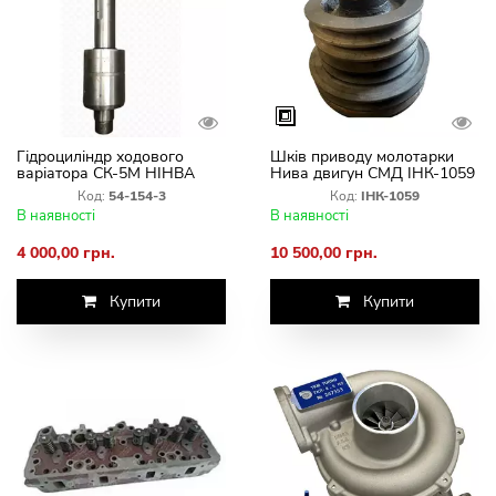
Гідроциліндр ходового
Шків приводу молотарки
варіатора СК-5М НІНВА
Нива двигун СМД ІНК-1059
(граната) 54-154-3
Код:
54-154-3
Код:
ІНК-1059
В наявності
В наявності
4 000,00 грн.
10 500,00 грн.
Купити
Купити