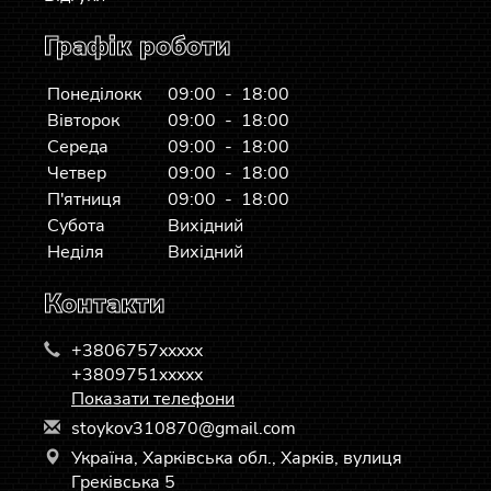
Графік роботи
Понеділокк
09:00 - 18:00
Вівторок
09:00 - 18:00
Середа
09:00 - 18:00
Четвер
09:00 - 18:00
П'ятниця
09:00 - 18:00
Субота
Вихідний
Неділя
Вихідний
Контакти
+3806757xxxxx
+3809751xxxxx
Показати телефони
s
toy
kov
310
870
@gm
ail
.co
m
Україна, Харківська обл., Харків, вулиця
Греківська 5