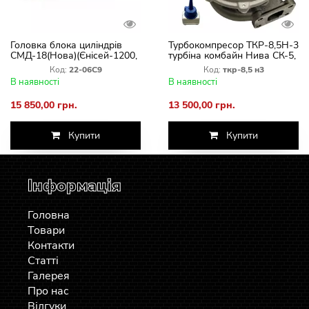
Головка блока циліндрів
Турбокомпресор ТКР-8,5Н-3
СМД-18(Нова)(Єнісей-1200,
турбіна комбайн Нива СК-5,
СК-5 Нива,)
двигуна СМД-18, СМД-20,
Код:
22-06С9
Код:
ткр-8,5 н3
СМД-22(Новая)
В наявності
В наявності
15 850,00 грн.
13 500,00 грн.
Купити
Купити
Інформація
Головна
Товари
Контакти
Статті
Галерея
Про нас
Відгуки