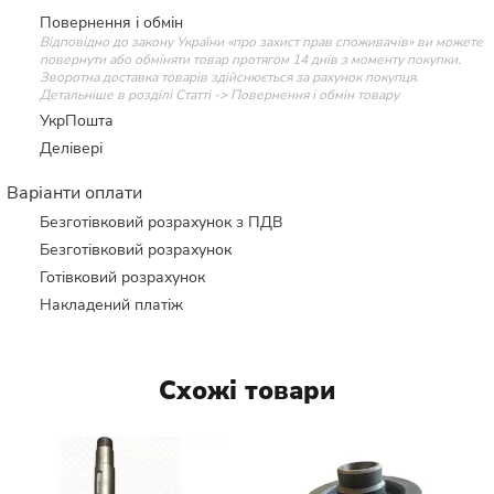
Повернення і обмін
Відповідно до закону України «про захист прав споживачів» ви можете
повернути або обміняти товар протягом 14 днів з моменту покупки.
Зворотна доставка товарів здійснюється за рахунок покупця.
Детальніше в розділі Статті -> Повернення і обмін товару
УкрПошта
Делівері
Варіанти оплати
Безготівковий розрахунок з ПДВ
Безготівковий розрахунок
Готівковий розрахунок
Накладений платіж
Схожі товари