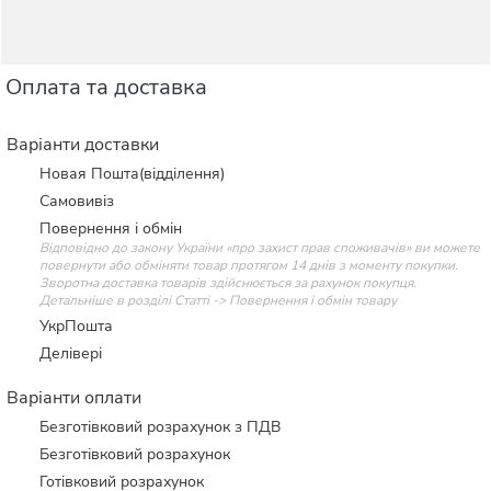
Оплата та доставка
Варіанти доставки
Новая Пошта(відділення)
Самовивіз
Повернення і обмін
Відповідно до закону України «про захист прав споживачів» ви можете
повернути або обміняти товар протягом 14 днів з моменту покупки.
Зворотна доставка товарів здійснюється за рахунок покупця.
Детальніше в розділі Статті -> Повернення і обмін товару
УкрПошта
Делівері
Варіанти оплати
Безготівковий розрахунок з ПДВ
Безготівковий розрахунок
Готівковий розрахунок