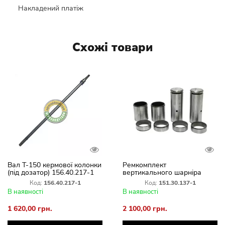
Накладений платіж
Схожі товари
Вал Т-150 кермової колонки
Ремкомплект
(під дозатор) 156.40.217-1
вертикального шарніра
Т-150К ХТЗ 151.30.137-1/
Код:
156.40.217-1
Код:
151.30.137-1
151.30.164/ 125.30.136
В наявності
В наявності
1 620,00 грн.
2 100,00 грн.