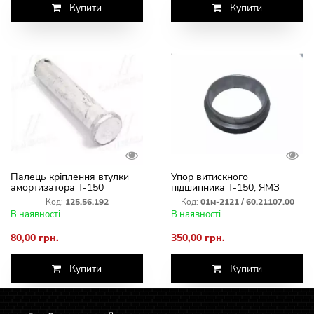
Купити
Купити
Палець кріплення втулки
Упор витискного
амортизатора Т-150
підшипника Т-150, ЯМЗ
125.56.192
(01м-2121 / 60.21107.00)
Код:
125.56.192
Код:
01м-2121 / 60.21107.00
В наявності
В наявності
80,00 грн.
350,00 грн.
Купити
Купити