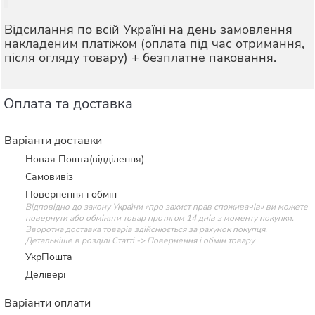
Відсилання по всій Україні на день замовлення
накладеним платіжом (оплата під час отримання,
після огляду товару) + безплатне паковання.
Оплата та доставка
Варіанти доставки
Новая Пошта(відділення)
Самовивіз
Повернення і обмін
Відповідно до закону України «про захист прав споживачів» ви можете
повернути або обміняти товар протягом 14 днів з моменту покупки.
Зворотна доставка товарів здійснюється за рахунок покупця.
Детальніше в розділі Статті -> Повернення і обмін товару
УкрПошта
Делівері
Варіанти оплати