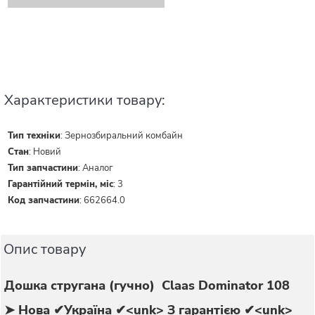
Характеристики товару:
Тип техніки
:
Зернозбиральний комбайн
Стан
:
Новий
Тип запчастини
:
Аналог
Гарантійний термін, міс
:
3
Код запчастини
:
662664.0
Опис товару
Дошка стругана (гучно) Claas Dominator 108
➤ Нова
✔Україна ✔<unk> З гарантією ✔<unk>