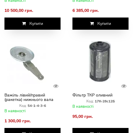
В наявності
В наявності
10 500,00 грн.
6 385,00 грн.
Купити
Купити
Важіль лівий/правий
Фільтр ТКР оливний
(ракетка) нижнього вала
Код:
17К-28с12Б
похилої камери
Код:
54-1-4-3-6
В наявності
В наявності
95,00 грн.
1 300,00 грн.