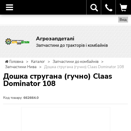
Вхід
Агрозапдеталі
Запчастини до тракторів і комбайнів
Головна
>
Каталог
>
Запчастини до комбайнів
>
Запчастини Нива
>
Дошка стругана (гучно) Claas Dominator 108
Дошка стругана (гучно) Claas
Dominator 108
Код товару:
662664.0