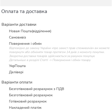
Оплата та доставка
Варіанти доставки
Новая Пошта(відділення)
Самовивіз
Повернення і обмін
Відповідно до закону України «про захист прав споживачів» ви можете
повернути або обміняти товар протягом 14 днів з моменту покупки.
Зворотна доставка товарів здійснюється за рахунок покупця.
Детальніше в розділі Статті -> Повернення і обмін товару
УкрПошта
Делівері
Варіанти оплати
Безготівковий розрахунок з ПДВ
Безготівковий розрахунок
Готівковий розрахунок
Накладений платіж