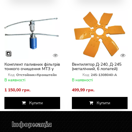
Комплект паливних фільтрів
Вентилятор Д-240, Д-245
тонкого очищення МТЗ у
(металічний, 6 лопатей)
зборі
Код:
Отстойник+Кронштейн
Код:
245-1308040-А
В наявності
В наявності
1 150,00 грн.
499,99 грн.
Купити
Купити
Інформація