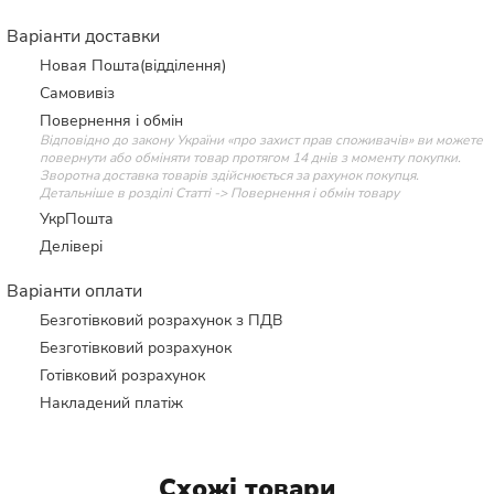
Варіанти доставки
Новая Пошта(відділення)
Самовивіз
Повернення і обмін
Відповідно до закону України «про захист прав споживачів» ви можете
повернути або обміняти товар протягом 14 днів з моменту покупки.
Зворотна доставка товарів здійснюється за рахунок покупця.
Детальніше в розділі Статті -> Повернення і обмін товару
УкрПошта
Делівері
Варіанти оплати
Безготівковий розрахунок з ПДВ
Безготівковий розрахунок
Готівковий розрахунок
Накладений платіж
Схожі товари