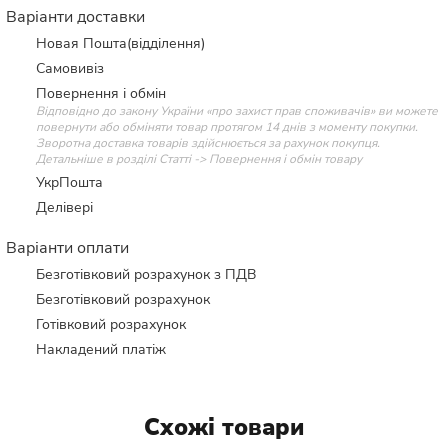
Варіанти доставки
Новая Пошта(відділення)
Самовивіз
Повернення і обмін
Відповідно до закону України «про захист прав споживачів» ви можете
повернути або обміняти товар протягом 14 днів з моменту покупки.
Зворотна доставка товарів здійснюється за рахунок покупця.
Детальніше в розділі Статті -> Повернення і обмін товару
УкрПошта
Делівері
Варіанти оплати
Безготівковий розрахунок з ПДВ
Безготівковий розрахунок
Готівковий розрахунок
Накладений платіж
Схожі товари