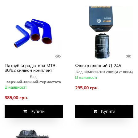
Патрубки радіатора МТЗ
Фільтр оливний Д-245
80/82 силікон комплект
Код:
ФМ009-1012005(А210004)
(верхній + ніжний +
Код:
В наявності
термостата)
верхний+нижний+термостата
В наявності
295,00 грн.
385,00 грн.
Купити
Купити