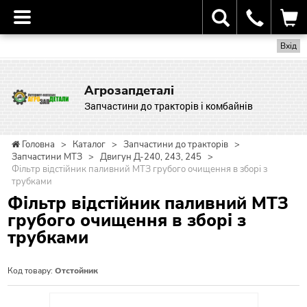
Вхід
Агрозапдеталі
Запчастини до тракторів і комбайнів
Головна
>
Каталог
>
Запчастини до тракторів
>
Запчастини МТЗ
>
Двигун Д-240, 243, 245
>
Фільтр відстійник паливний МТЗ грубого очищення в зборі з
трубками
Фільтр відстійник паливний МТЗ
грубого очищення в зборі з
трубками
Код товару:
Отстойник