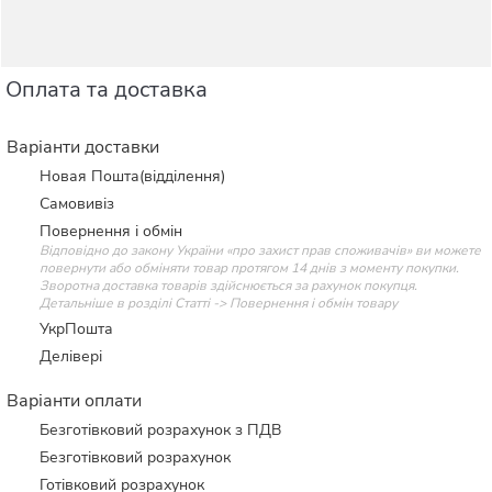
Оплата та доставка
Варіанти доставки
Новая Пошта(відділення)
Самовивіз
Повернення і обмін
Відповідно до закону України «про захист прав споживачів» ви можете
повернути або обміняти товар протягом 14 днів з моменту покупки.
Зворотна доставка товарів здійснюється за рахунок покупця.
Детальніше в розділі Статті -> Повернення і обмін товару
УкрПошта
Делівері
Варіанти оплати
Безготівковий розрахунок з ПДВ
Безготівковий розрахунок
Готівковий розрахунок