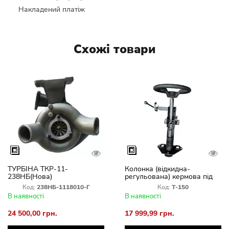
Накладений платіж
Схожі товари
ТУРБІНА ТКР-11-
Колонка (відкидна-
238НБ(Нова)
регульована) кермова під
насос дозатор Т-150
Код:
238НБ-1118010-Г
Код:
Т-150
В наявності
В наявності
24 500,00 грн.
17 999,99 грн.