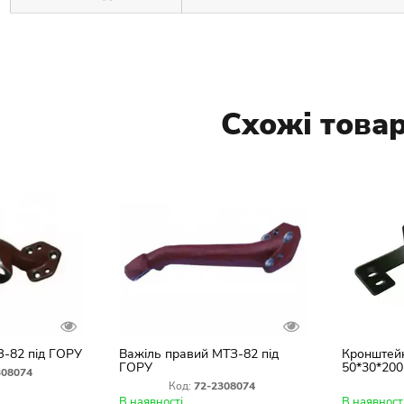
Схожі това
З-82 під ГОРУ
Важіль правий МТЗ-82 під
Кронштейн
ГОРУ
50*30*200
308074
двосторон
Код:
72-2308074
В наявності
В наявност