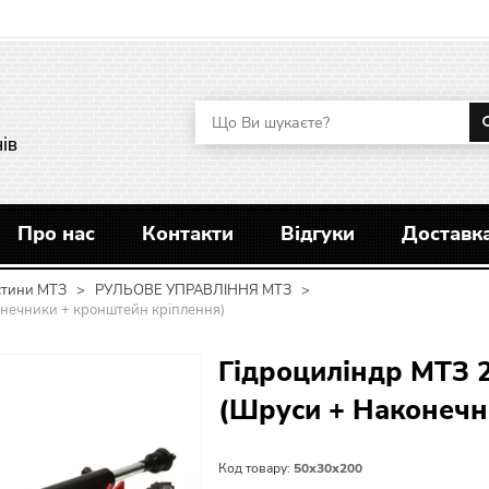
ів
Про нас
Контакти
Відгуки
Доставка
стини МТЗ
>
РУЛЬОВЕ УПРАВЛІННЯ МТЗ
>
аконечники + кронштейн кріплення)
Гідроциліндр МТЗ 2/
(Шруси + Наконечн
Код товару:
50х30х200