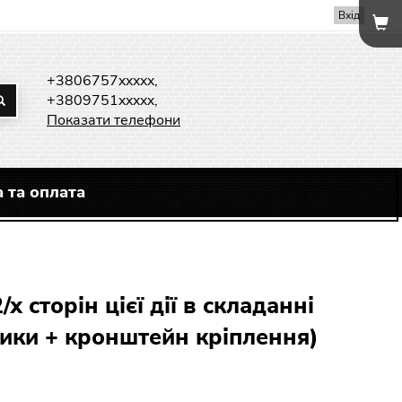
Вхід
+3806757xxxxx,
+3809751xxxxx,
Показати телефони
 та оплата
х сторін цієї дії в складанні
ики + кронштейн кріплення)