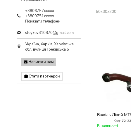
+3806757xxxxx
50х30х200
+3809751xxxxx
Показати телефони
stoykov310870@gmail.com
Україна,
Харків
,
Харківська
обл.
вулиця Греківська 5
Написати нам
Стати партнером
Важіль Лівий МТ
Код:
72-2
В наявності