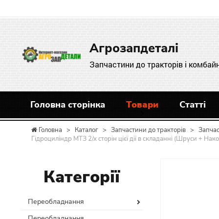
Агрозапдеталі
Запчастини до тракторів і комбайн
Головна сторінка
Товари
Статті
Головна
>
Каталог
>
Запчастини до тракторів
>
Запча
Гідроциліндр МТЗ 2/х сторін цієї дії в складанні (Шруси + Н
Категорії
Переобладнання
Переобладнання