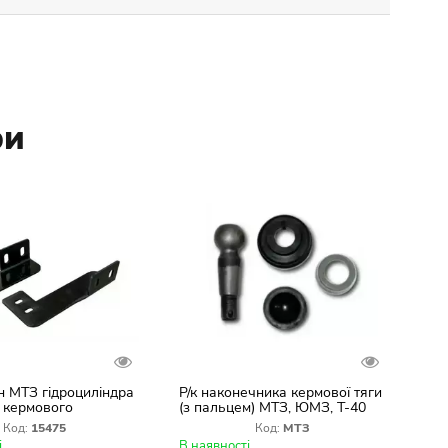
ри
 МТЗ гідроциліндра
Р/к наконечника кермової тяги
 кермового
(з пальцем) МТЗ, ЮМЗ, Т-40
нього (кріплення)
Код:
15475
Код:
МТЗ
і
В наявності