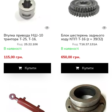
Втулка привода НШ-10
Блок шестерень заднього
трактора Т-25, Т-16,
ходу КПП Т-16 (z = 39/32)
25.22.106
Т16.37.131А
Код:
25.22.106
Код:
Т16.37.131А
В наявності
В наявності
115,00 грн.
650,00 грн.
Купити
Купити