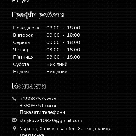
Відгуки
Графік роботи
Понеділокк
09:00 - 18:00
Вівторок
09:00 - 18:00
Середа
09:00 - 18:00
Четвер
09:00 - 18:00
П'ятниця
09:00 - 18:00
Субота
Вихідний
Неділя
Вихідний
Контакти
+3806757xxxxx
+3809751xxxxx
Показати телефони
s
toy
kov
310
870
@gm
ail
.co
m
Україна, Харківська обл., Харків, вулиця
Греківська 5