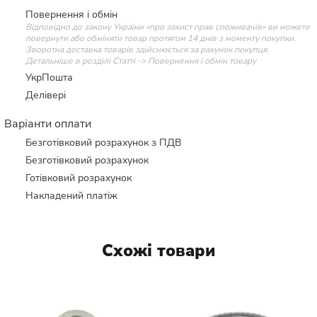
Повернення і обмін
Відповідно до закону України «про захист прав споживачів» ви можете
повернути або обміняти товар протягом 14 днів з моменту покупки.
Зворотна доставка товарів здійснюється за рахунок покупця.
Детальніше в розділі Статті -> Повернення і обмін товару
УкрПошта
Делівері
Варіанти оплати
Безготівковий розрахунок з ПДВ
Безготівковий розрахунок
Готівковий розрахунок
Накладений платіж
Схожі товари