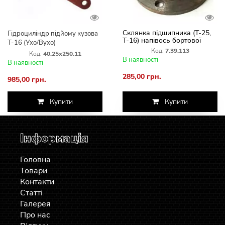
Склянка підшипника (Т-25,
Гідроциліндр підйому кузова
Т-16) напівось бортової
Т-16 (Ухо/Вухо)
передачі 7.39.113
Код:
7.39.113
Код:
40.25х250.11
В наявності
В наявності
285,00 грн.
985,00 грн.
Купити
Купити
Інформація
Головна
Товари
Контакти
Статті
Галерея
Про нас