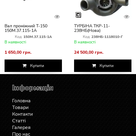
Вал проміжний Т-150
ТУРБІНА ТКР-11-
150М.37.115-1А
238НБ(Нова)
Код:
150М.37.115-1А
Код:
238НБ-1118010-Г
В наявності
В наявності
1 650,00 грн.
24 500,00 грн.
Купити
Купити
Інформація
Головна
Товари
Контакти
Статті
Галерея
Про нас