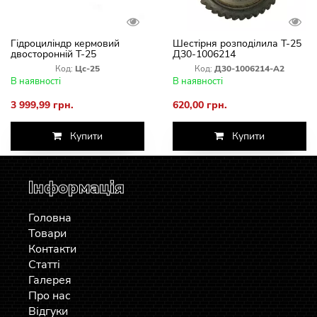
Гідроциліндр кермовий
Шестірня розподілила Т-25
двосторонній Т-25
Д30-1006214
Код:
Цс-25
Код:
Д30-1006214-А2
В наявності
В наявності
3 999,99 грн.
620,00 грн.
Купити
Купити
Інформація
Головна
Товари
Контакти
Статті
Галерея
Про нас
Відгуки