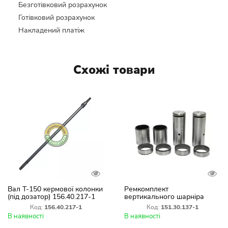
Безготівковий розрахунок
Готівковий розрахунок
Накладений платіж
Схожі товари
Вал Т-150 кермової колонки
Ремкомплект
(під дозатор) 156.40.217-1
вертикального шарніра
Т-150К ХТЗ 151.30.137-1/
Код:
156.40.217-1
Код:
151.30.137-1
151.30.164/ 125.30.136
В наявності
В наявності