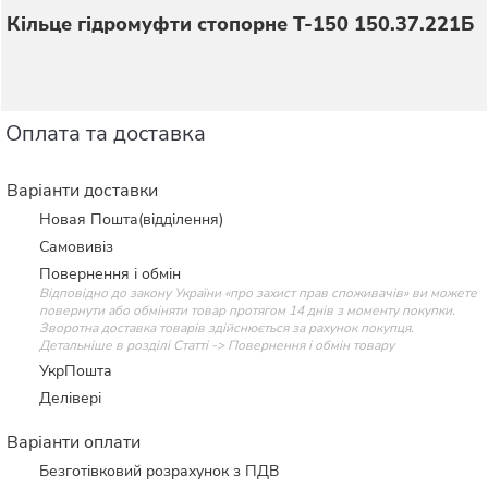
Кільце гідромуфти стопорне Т-150 150.37.221Б
Оплата та доставка
Варіанти доставки
Новая Пошта(відділення)
Самовивіз
Повернення і обмін
Відповідно до закону України «про захист прав споживачів» ви можете
повернути або обміняти товар протягом 14 днів з моменту покупки.
Зворотна доставка товарів здійснюється за рахунок покупця.
Детальніше в розділі Статті -> Повернення і обмін товару
УкрПошта
Делівері
Варіанти оплати
Безготівковий розрахунок з ПДВ