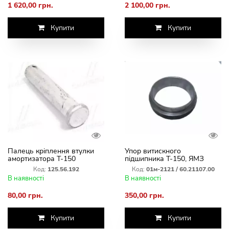
1 620,00 грн.
2 100,00 грн.
Купити
Купити
Палець кріплення втулки
Упор витискного
амортизатора Т-150
підшипника Т-150, ЯМЗ
125.56.192
(01м-2121 / 60.21107.00)
Код:
125.56.192
Код:
01м-2121 / 60.21107.00
В наявності
В наявності
80,00 грн.
350,00 грн.
Купити
Купити