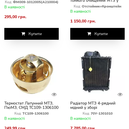
тонкого очищення МТЗ у
Код:
ФМ009-1012005(А210004)
зборі
Код:
Отстойник+Кронштейн
В наявності
В наявності
295,00 грн.
1 150,00 грн.
Купити
Купити
Термостат Латунний МТЗ,
Радіатор МТЗ 4-рядний
ПюМЗ, СМД ТС109-1306100
мідний у зборі
Код:
ТС109-1306100
Код:
70У-1301010
В наявності
В наявності
249,99 грн.
7 785,00 грн.