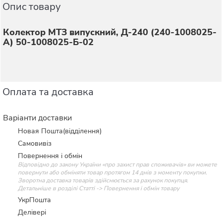
Опис товару
Колектор МТЗ випускний, Д-240 (240-1008025-
А) 50-1008025-Б-02
Оплата та доставка
Варіанти доставки
Новая Пошта(відділення)
Самовивіз
Повернення і обмін
Відповідно до закону України «про захист прав споживачів» ви можете
повернути або обміняти товар протягом 14 днів з моменту покупки.
Зворотна доставка товарів здійснюється за рахунок покупця.
Детальніше в розділі Статті -> Повернення і обмін товару
УкрПошта
Делівері