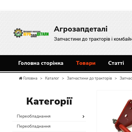
Агрозапдеталі
Запчастини до тракторів і комбайн
Головна сторінка
Товари
Статті
Головна
>
Каталог
>
Запчастини до тракторів
>
Запчас
Категорії
Переобладнання
Переобладнання