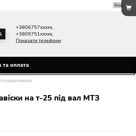
Вхід
+3806757xxxxx,
+3809751xxxxx,
Показати телефони
 та оплата
З (модернізована)
авіски на т-25 під вал МТЗ