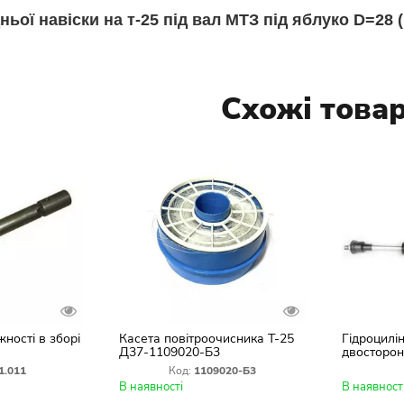
ньої навіски на т-25 під вал МТЗ під яблуко D=28 
Схожі това
жності в зборі
Касета повітроочисника Т-25
Гідроцилі
Д37-1109020-Б3
двосторон
1.011
Код:
1109020-Б3
В наявності
В наявност