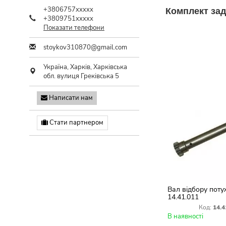
+3806757xxxxx
Комплект зад
+3809751xxxxx
Показати телефони
stoykov310870@gmail.com
Україна,
Харків
,
Харківська
обл.
вулиця Греківська 5
Написати нам
Стати партнером
Вал відбору поту
14.41.011
Код:
14.4
В наявності