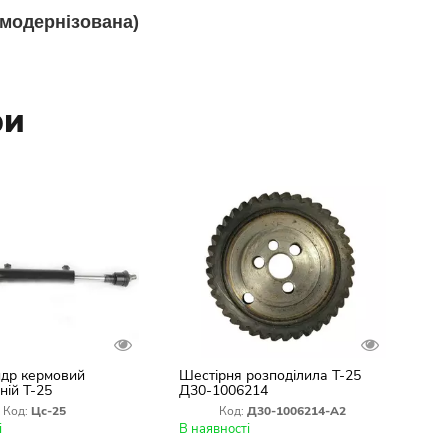
(модернізована)
ри
ндр кермовий
Шестірня розподілила Т-25
ній Т-25
Д30-1006214
Код:
Цс-25
Код:
Д30-1006214-А2
і
В наявності