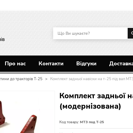
ів
Про нас
Контакти
Відгуки
Доставка
тини до тракторів Т-25
>
Комплект задньої навіски на т-25 під вал МТ
Комплект задньої н
(модернізована)
Код товару:
МТЗ под Т-25