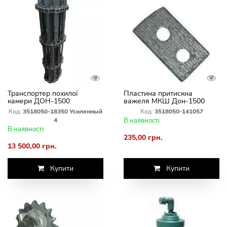
Транспортер похилої
Пластина притискна
камери ДОН-1500
важеля МКШ Дон-1500
посилений на болтах ЗІПК
3518050-141057
Код:
3518050-18350 Усиленный
Код:
3518050-141057
4
В наявності
В наявності
235,00 грн.
13 500,00 грн.
Купити
Купити