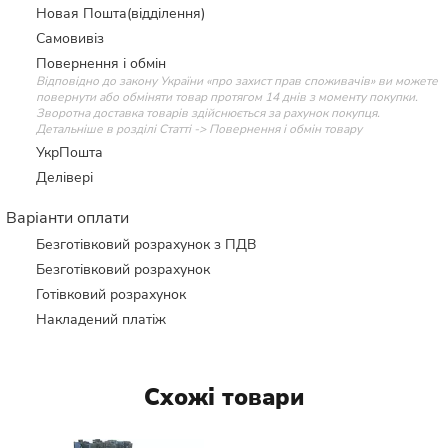
Новая Пошта(відділення)
Самовивіз
Повернення і обмін
Відповідно до закону України «про захист прав споживачів» ви можете
повернути або обміняти товар протягом 14 днів з моменту покупки.
Зворотна доставка товарів здійснюється за рахунок покупця.
Детальніше в розділі Статті -> Повернення і обмін товару
УкрПошта
Делівері
Варіанти оплати
Безготівковий розрахунок з ПДВ
Безготівковий розрахунок
Готівковий розрахунок
Накладений платіж
Схожі товари