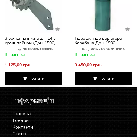
Зірочка натяжна Z = 14 з
Гідроциліндр варіатора
кронштейном (Дон-1500,
барабана Дон-1500
Вектор) 3518060-18380Б
Код:
3518060-18380Б
Код:
РСМ-10.09.01.010А
В наявності
В наявності
1 125,00 грн.
3 450,00 грн.
Купити
Купити
Інформація
Головна
Товари
Контакти
Статті