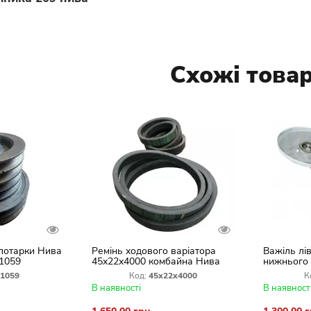
Схожі това
лотарки Нива
Ремінь ходового варіатора
Важіль лі
1059
45х22х4000 комбайна Нива
нижнього 
СК-5М Германия
-1059
Код:
45х22х4000
К
В наявності
В наявност