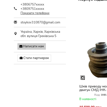
+3806757xxxxx
+3809751xxxxx
Показати телефони
stoykov310870@gmail.com
Україна,
Харків
,
Харківська
обл.
вулиця Греківська 5
Написати нам
Стати партнером
Шків приводу мо
двигун СМД ІНК-
Код:
ІНК
В наявності