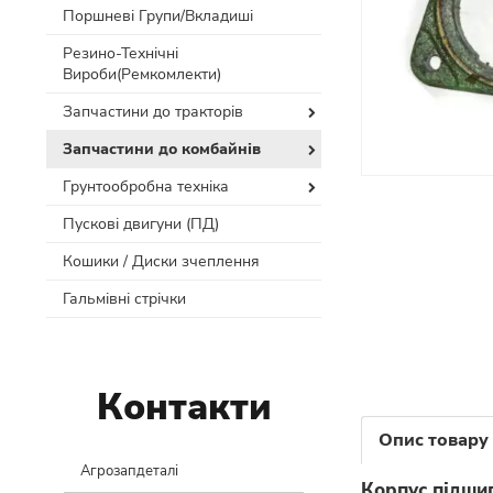
Поршневі Групи/Вкладиші
Резино-Технічні
Вироби(Ремкомлекти)
Запчастини до тракторів
Запчастини до комбайнів
Грунтообробна техніка
Пускові двигуни (ПД)
Кошики / Диски зчеплення
Гальмівні стрічки
Контакти
Опис товару
Агрозапдеталі
Корпус підши