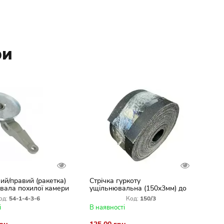
ри
вий/правий (ракетка)
Стрічка гуркоту
вала похилої камери
ущільнювальна (150х3мм) до
комбайна СК-5 Нива,
од:
54-1-4-3-6
Код:
150/3
ДОН-150, Єнісей, Полісся,
і
В наявності
Акрос