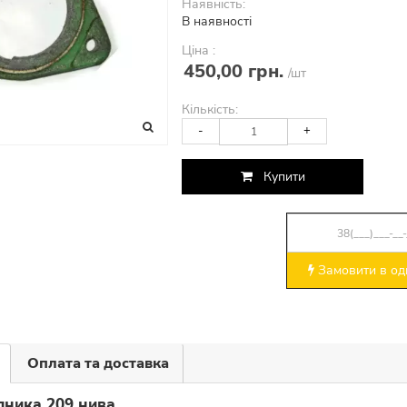
Наявність:
В наявності
Ціна :
450,00 грн.
/шт
Кількість:
-
+
Купити
Замовити в оди
Оплата та доставка
пника 209 нива