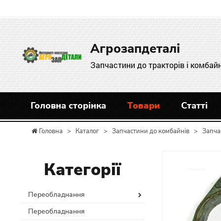
Агрозапдеталі
Запчастини до тракторів і комбайн
Головна сторінка
Товари
Статті
Головна
>
Каталог
>
Запчастини до комбайнів
>
Запча
Категорії
Переобладнання
Переобладнання