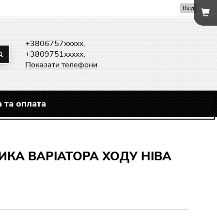
Вхід
+3806757xxxxx,
+3809751xxxxx,
Показати телефони
 та оплата
КА ВАРІАТОРА ХОДУ НІВА