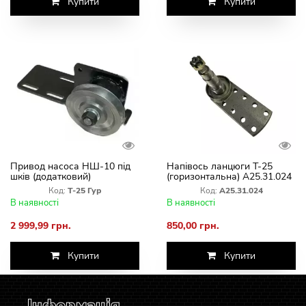
Купити
Купити
Привод насоса НШ-10 під
Напівось ланцюги Т-25
шків (додатковий)
(горизонтальна) А25.31.024
Код:
Т-25 Гур
Код:
А25.31.024
В наявності
В наявності
2 999,99 грн.
850,00 грн.
Купити
Купити
Інформація