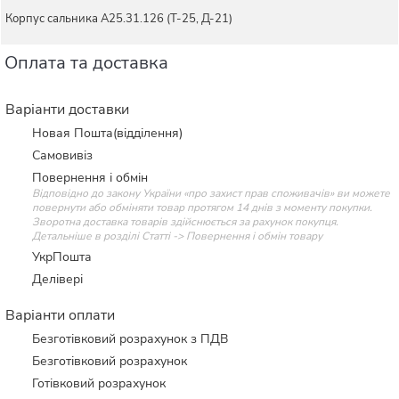
Корпус сальника А25.31.126 (Т-25, Д-21)
Оплата та доставка
Варіанти доставки
Новая Пошта(відділення)
Самовивіз
Повернення і обмін
Відповідно до закону України «про захист прав споживачів» ви можете
повернути або обміняти товар протягом 14 днів з моменту покупки.
Зворотна доставка товарів здійснюється за рахунок покупця.
Детальніше в розділі Статті -> Повернення і обмін товару
УкрПошта
Делівері
Варіанти оплати
Безготівковий розрахунок з ПДВ
Безготівковий розрахунок
Готівковий розрахунок