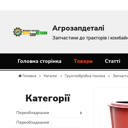
Агрозапдеталі
Запчастини до тракторів і комбайн
Головна сторінка
Товари
Статті
Головна
>
Каталог
>
Грунтообробна техніка
>
Запчаст
Категорії
Переобладнання
Переобладнання