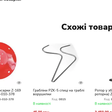
Схожі това
осарки Z-169
Грабліни PZK-5 спиці на граблі
Ротор у зб
6-010-378
ворушилки
роторна) 
780
6-010-378
Код:
0815
Код:
В наявності
В наявност