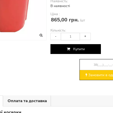
Наявність:
В наявності
Ціна :
865,00 грн.
/шт
Кількість:
-
+
Купити
Замовити в оди
Оплата та доставка
ої косарки