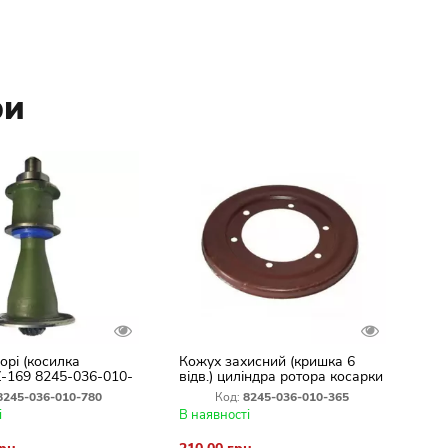
ри
орі (косилка
Кожух захисний (кришка 6
Z-169 8245-036-010-
відв.) циліндра ротора косарки
Z-169 8245-036-010-365
8245-036-010-780
Код:
8245-036-010-365
і
В наявності