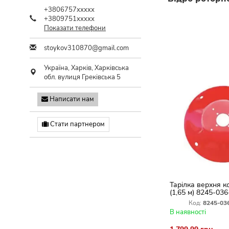
+3806757xxxxx
+3809751xxxxx
Показати телефони
stoykov310870@gmail.com
Україна,
Харків
,
Харківська
обл.
вулиця Греківська 5
Написати нам
Стати партнером
Тарілка верхня к
(1,65 м) 8245-03
Код:
8245-03
В наявності