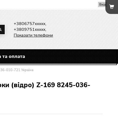
Вхід
+3806757xxxxx,
+3809751xxxxx,
Показати телефони
 та оплата
036-010-721 Україна
ки (відро) Z-169 8245-036-