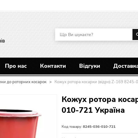
ів
Про нас
Контакти
Відгуки
Доставка
ини до роторних косарок
>
Кожух ротора косарки (відро) Z-169 8245-
Кожух ротора косар
010-721 Україна
Код товару:
8245-036-010-721