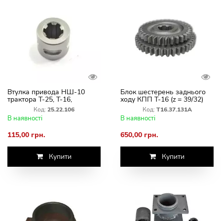
Втулка привода НШ-10
Блок шестерень заднього
трактора Т-25, Т-16,
ходу КПП Т-16 (z = 39/32)
25.22.106
Т16.37.131А
Код:
25.22.106
Код:
Т16.37.131А
В наявності
В наявності
115,00 грн.
650,00 грн.
Купити
Купити