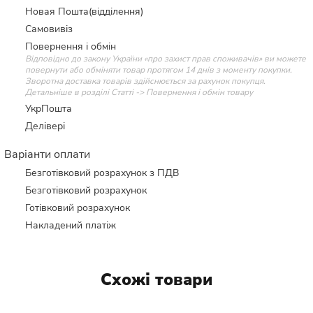
Новая Пошта(відділення)
Самовивіз
Повернення і обмін
Відповідно до закону України «про захист прав споживачів» ви можете
повернути або обміняти товар протягом 14 днів з моменту покупки.
Зворотна доставка товарів здійснюється за рахунок покупця.
Детальніше в розділі Статті -> Повернення і обмін товару
УкрПошта
Делівері
Варіанти оплати
Безготівковий розрахунок з ПДВ
Безготівковий розрахунок
Готівковий розрахунок
Накладений платіж
Схожі товари