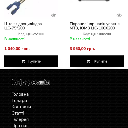
Шток гідроциліндра
Гідроциліндр навішування
ЦС-75*200
МТЗ, ЮМЗ ЦС-100Х200
НОВИЙ (Болгария)
Код:
ЦС-75*200
Код:
ЦС 100х200
В наявності
В наявності
1 040,00 грн.
3 950,00 грн.
Купити
Купити
Інформація
Головна
Товари
Контакти
Статті
Галерея
Про нас