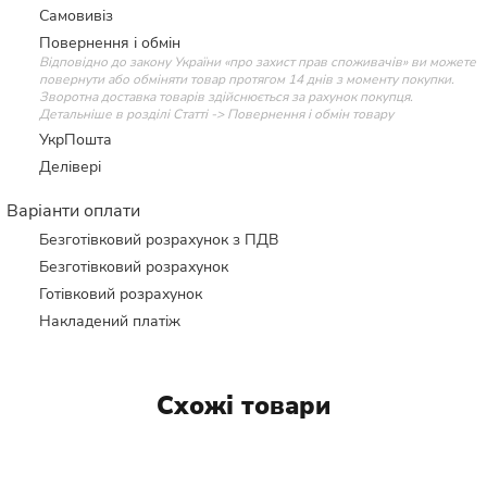
Самовивіз
Повернення і обмін
Відповідно до закону України «про захист прав споживачів» ви можете
повернути або обміняти товар протягом 14 днів з моменту покупки.
Зворотна доставка товарів здійснюється за рахунок покупця.
Детальніше в розділі Статті -> Повернення і обмін товару
УкрПошта
Делівері
Варіанти оплати
Безготівковий розрахунок з ПДВ
Безготівковий розрахунок
Готівковий розрахунок
Накладений платіж
Схожі товари