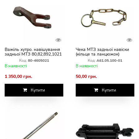
Важіль хутро. навішування
Чека МТЗ задньої навіски
задньої МТЗ 80,82,892,1021
(кільце та ланцюжок)
(лівий) посилений
Код:
80-4605021
Код:
А61.05.100-01
В наявності
В наявності
1 350,00 грн.
50,00 грн.
Купити
Купити