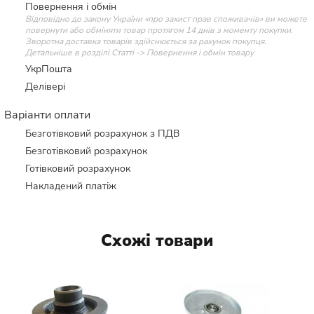
Повернення і обмін
Відповідно до закону України «про захист прав споживачів» ви можете
повернути або обміняти товар протягом 14 днів з моменту покупки.
Зворотна доставка товарів здійснюється за рахунок покупця.
Детальніше в розділі Статті -> Повернення і обмін товару
УкрПошта
Делівері
Варіанти оплати
Безготівковий розрахунок з ПДВ
Безготівковий розрахунок
Готівковий розрахунок
Накладений платіж
Схожі товари