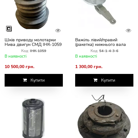
Шків приводу молотарки
Важіль лівий/правий
Нива двигун СМД ІНК-1059
(ракетка) нижнього вала
похилої камери
Код:
ІНК-1059
Код:
54-1-4-3-6
В наявності
В наявності
10 500,00 грн.
1 300,00 грн.
Купити
Купити