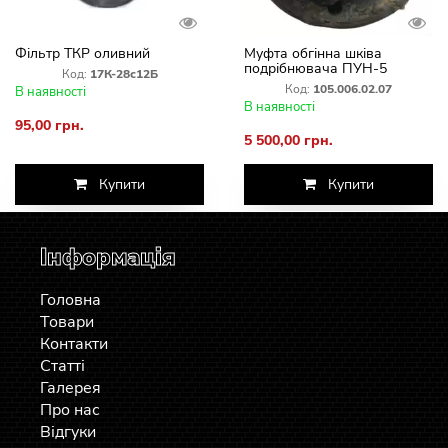
Фільтр ТКР оливний
Муфта обгінна шківа
подрібнювача ПУН-5
Код:
17К-28с12Б
комбайна Нива СК-5
Код:
105.006.02.07
В наявності
В наявності
95,00 грн.
5 500,00 грн.
Купити
Купити
Інформація
Головна
Товари
Контакти
Статті
Галерея
Про нас
Відгуки