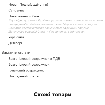
Новая Пошта(відділення)
Самовивіз
Повернення і обмін
Відповідно до закону України «про захист прав споживачів» ви можете
повернути або обміняти товар протягом 14 днів з моменту покупки.
Зворотна доставка товарів здійснюється за рахунок покупця.
Детальніше в розділі Статті -> Повернення і обмін товару
УкрПошта
Делівері
Варіанти оплати
Безготівковий розрахунок з ПДВ
Безготівковий розрахунок
Готівковий розрахунок
Накладений платіж
Схожі товари