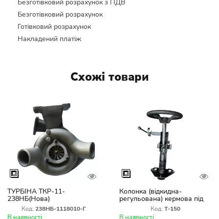
Безготівковий розрахунок з ПДВ
Безготівковий розрахунок
Готівковий розрахунок
Накладений платіж
Схожі товари
ТУРБІНА ТКР-11-
Колонка (відкидна-
238НБ(Нова)
регульована) кермова під
насос дозатор Т-150
Код:
238НБ-1118010-Г
Код:
Т-150
В наявності
В наявності