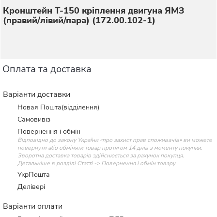
Кронштейн Т-150 кріплення двигуна ЯМЗ
(правий/лівий/пара) (172.00.102-1)
Оплата та доставка
Варіанти доставки
Новая Пошта(відділення)
Самовивіз
Повернення і обмін
Відповідно до закону України «про захист прав споживачів» ви можете
повернути або обміняти товар протягом 14 днів з моменту покупки.
Зворотна доставка товарів здійснюється за рахунок покупця.
Детальніше в розділі Статті -> Повернення і обмін товару
УкрПошта
Делівері
Варіанти оплати