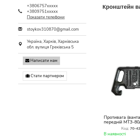
+3806757xxxxx
Кронштейн ва
+3809751xxxxx
Показати телефони
stoykov310870@gmail.com
Україна,
Харків
,
Харківська
обл.
вулиця Греківська 5
Написати нам
Стати партнером
Противага (вант
передній МТЗ-80/
4235011
Код:
70-4
В наявності