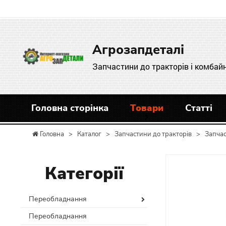
Агрозапдеталі
Запчастини до тракторів і комбайн
Головна сторінка
Товари
Статті
Головна
>
Каталог
>
Запчастини до тракторів
>
Запча
Категорії
Переобладнання
Переобладнання