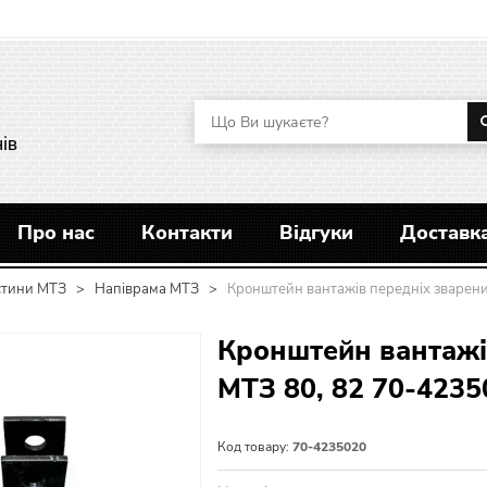
ів
Про нас
Контакти
Відгуки
Доставка
стини МТЗ
>
Напіврама МТЗ
>
Кронштейн вантажів передніх зварени
Кронштейн вантажі
МТЗ 80, 82 70-4235
Код товару:
70-4235020