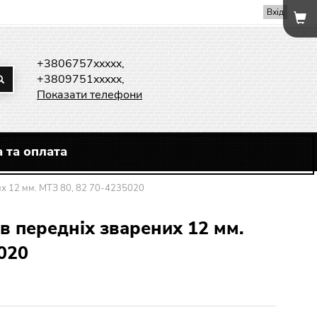
Вхід
+3806757xxxxx,
+3809751xxxxx,
Показати телефони
 та оплата
х 12 мм. МТЗ 80, 82 70-4235020
в передніх зварених 12 мм.
020