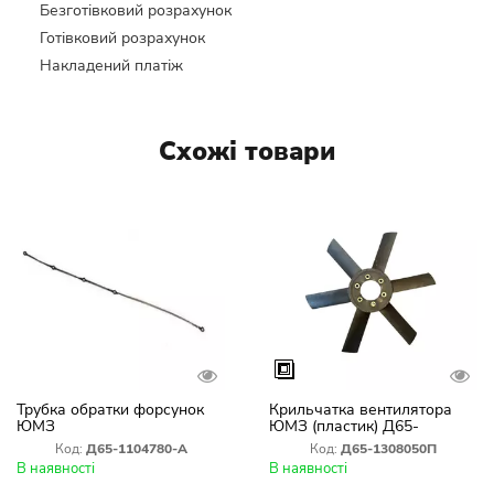
Безготівковий розрахунок
Готівковий розрахунок
Накладений платіж
Схожі товари
Трубка обратки форсунок
Крильчатка вентилятора
ЮМЗ
ЮМЗ (пластик) Д65-
1308050П
Код:
Д65-1104780-А
Код:
Д65-1308050П
В наявності
В наявності