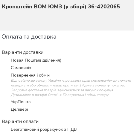
Кронштейн ВОМ ЮМЗ (у зборі) 36-4202065
Оплата та доставка
Варіанти доставки
Новая Пошта(відділення)
Самовивіз
Повернення і обмін
Відповідно до закону України «про захист прав споживачів» ви можете
повернути або обміняти товар протягом 14 днів з моменту покупки.
Зворотна доставка товарів здійснюється за рахунок покупця.
Детальніше в розділі Статті -> Повернення і обмін товару
УкрПошта
Делівері
Варіанти оплати
Безготівковий розрахунок з ПДВ