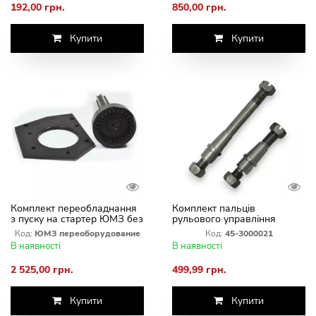
192,00 грн.
850,00 грн.
Купити
Купити
Комплект переобладнання
Комплект пальців
з пуску на стартер ЮМЗ без
рульового управління
заміни плити та маховика
ЦС/50 ЮМЗ-6 45-3000021
Код:
ЮМЗ переоборудование
Код:
45-3000021
В наявності
В наявності
2 525,00 грн.
499,99 грн.
Купити
Купити