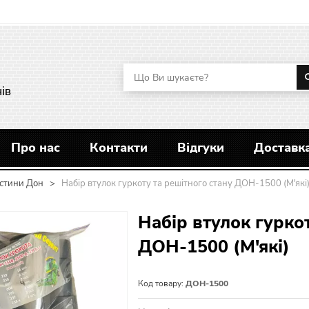
ів
Про нас
Контакти
Відгуки
Доставка
стини Дон
>
Набір втулок гуркоту та решітного стану ДОН-1500 (М'які
Набір втулок гурко
ДОН-1500 (М'які)
Код товару:
ДОН-1500