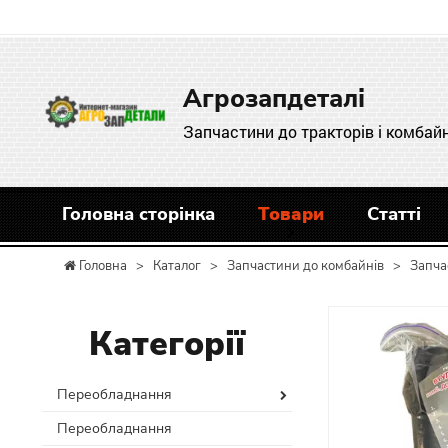
Агрозапдеталі
Запчастини до тракторів і комбайн
Головна сторінка
Товари
Статті
Головна
>
Каталог
>
Запчастини до комбайнів
>
Запча
Категорії
Переобладнання
Переобладнання