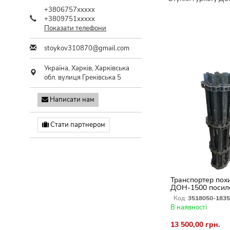
+3806757xxxxx
+3809751xxxxx
Показати телефони
stoykov310870@gmail.com
Україна,
Харків
,
Харківська
обл.
вулиця Греківська 5
Написати нам
Стати партнером
Транспортер пох
ДОН-1500 посил
болтах ЗІПК
Код:
3518050-1835
В наявності
13 500,00 грн.