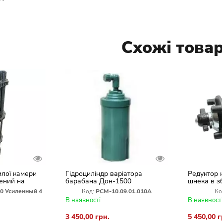
Схожі това
илої камери
Гідроциліндр варіатора
Редуктор 
ений на
барабана Дон-1500
шнека в з
Акрос
0 Усиленный 4
Код:
РСМ-10.09.01.010А
Ко
В наявності
В наявност
3 450,00 грн.
5 450,00 г