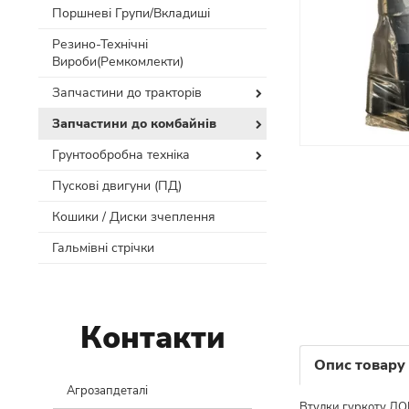
Поршневі Групи/Вкладиші
Резино-Технічні
Вироби(Ремкомлекти)
Запчастини до тракторів
Запчастини до комбайнів
Грунтообробна техніка
Пускові двигуни (ПД)
Кошики / Диски зчеплення
Гальмівні стрічки
Контакти
Опис товару
Агрозапдеталі
Втулки гуркоту Д