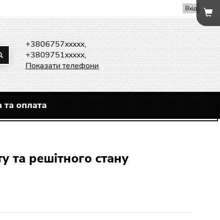
Вхід
+3806757xxxxx,
+3809751xxxxx,
Показати телефони
 та оплата
)
ту та решітного стану