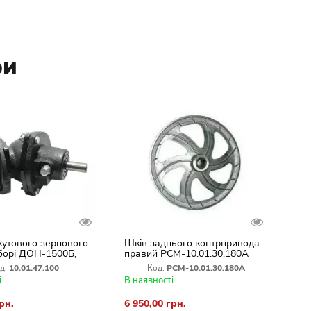
ри
кутового зернового
Шків заднього контрпривода
борі ДОН-1500Б,
правий РСМ-10.01.30.180А
алюміній ДОН-1500,ВЕКТОР
д:
10.01.47.100
Код:
РСМ-10.01.30.180А
і
В наявності
рн.
6 950,00 грн.