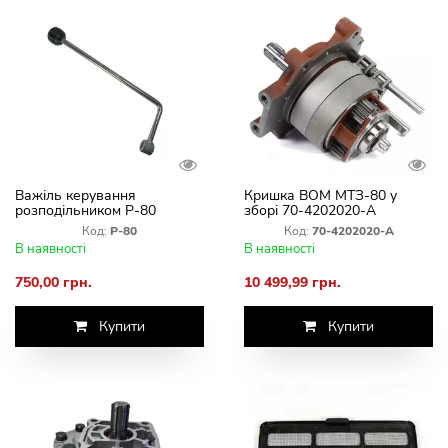
Важіль керування
Кришка ВОМ МТЗ-80 у
розподільником Р-80
зборі 70-4202020-А
Комплект 3 шт. (МТЗ,
Код:
Р-80
Код:
70-4202020-А
ЮМЗ-6, Т-40, Т-25, Т-16)
В наявності
В наявності
750,00 грн.
10 499,99 грн.
Купити
Купити