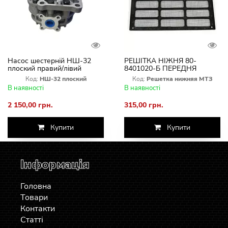
Насос шестерній НШ-32
РЕШІТКА НІЖНЯ 80-
плоский правий/лівий
8401020-Б ПЕРЕДНЯ
Болгарія
ТРАКТОРА МТЗ
Код:
НШ-32 плоский
Код:
Решетка нижняя МТЗ
В наявності
В наявності
2 150,00 грн.
315,00 грн.
Купити
Купити
Інформація
Головна
Товари
Контакти
Статті