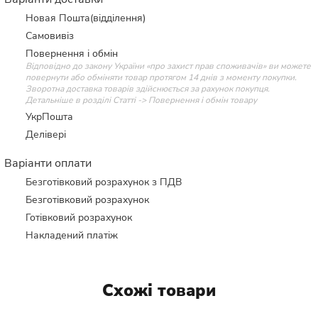
Новая Пошта(відділення)
Самовивіз
Повернення і обмін
Відповідно до закону України «про захист прав споживачів» ви можете
повернути або обміняти товар протягом 14 днів з моменту покупки.
Зворотна доставка товарів здійснюється за рахунок покупця.
Детальніше в розділі Статті -> Повернення і обмін товару
УкрПошта
Делівері
Варіанти оплати
Безготівковий розрахунок з ПДВ
Безготівковий розрахунок
Готівковий розрахунок
Накладений платіж
Схожі товари