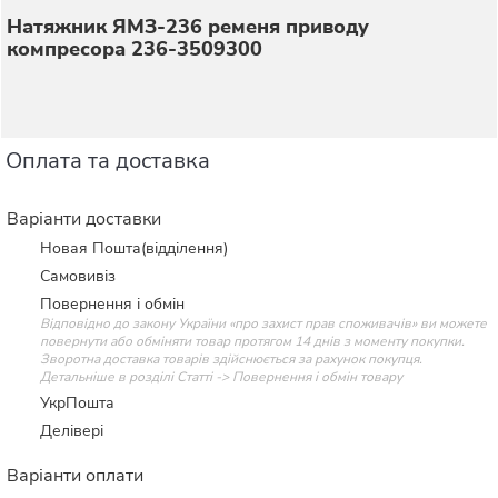
Натяжник ЯМЗ-236 ременя приводу
компресора 236-3509300
Оплата та доставка
Варіанти доставки
Новая Пошта(відділення)
Самовивіз
Повернення і обмін
Відповідно до закону України «про захист прав споживачів» ви можете
повернути або обміняти товар протягом 14 днів з моменту покупки.
Зворотна доставка товарів здійснюється за рахунок покупця.
Детальніше в розділі Статті -> Повернення і обмін товару
УкрПошта
Делівері
Варіанти оплати