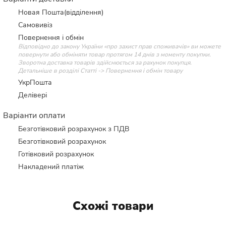
Новая Пошта(відділення)
Самовивіз
Повернення і обмін
Відповідно до закону України «про захист прав споживачів» ви можете
повернути або обміняти товар протягом 14 днів з моменту покупки.
Зворотна доставка товарів здійснюється за рахунок покупця.
Детальніше в розділі Статті -> Повернення і обмін товару
УкрПошта
Делівері
Варіанти оплати
Безготівковий розрахунок з ПДВ
Безготівковий розрахунок
Готівковий розрахунок
Накладений платіж
Схожі товари