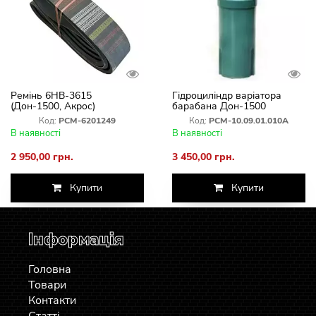
Ремінь 6НВ-3615
Гідроциліндр варіатора
(Дон-1500, Акрос)
барабана Дон-1500
шестиручний РСМ-6201249
Код:
РСМ-6201249
Код:
РСМ-10.09.01.010А
В наявності
В наявності
2 950,00 грн.
3 450,00 грн.
Купити
Купити
Інформація
Головна
Товари
Контакти