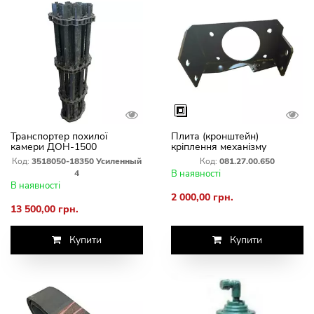
Транспортер похилої
Плита (кронштейн)
камери ДОН-1500
кріплення механізму
посилений на болтах ЗІПК
приводу ножа Шумахер
Код:
3518050-18350 Усиленный
Код:
081.27.00.650
Дон, Акрос, Вектор
4
В наявності
081.27.00.650
В наявності
2 000,00 грн.
13 500,00 грн.
Купити
Купити