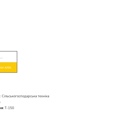
н клік
и
:
Сільськогосподарська техніка
й
ня
:
Т-150