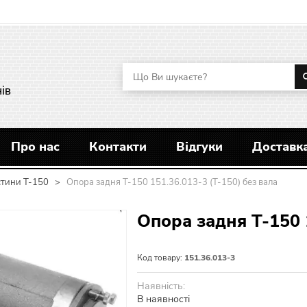
ів
Про нас
Контакти
Відгуки
Доставка
стини Т-150
>
Опора задня Т-150 151.36.013-3 (Т-150) без вала
Опора задня Т-150 
Код товару:
151.36.013-3
Наявність:
В наявності