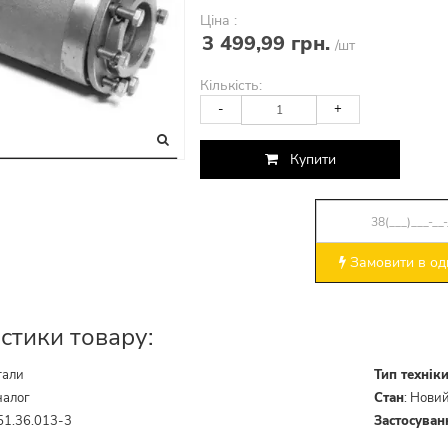
Ціна :
3 499,99 грн.
/шт
Кількість:
-
+
Купити
Замовити в оди
стики товару:
тали
Тип технік
налог
Стан
:
Нови
51.36.013-3
Застосуван