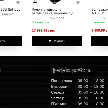
-238НБ(Нова)
Колонка (відкидна-
Вал важел
регульована) кермова під
Т-150 151
118010-Г
насос дозатор Т-150
Код:
Т-150
Код
В наявності
В наявност
17 999,99 грн.
3 499,99 г
ити
Купити
я
Графік роботи
Понеділокк
09:00 - 18:00
Вівторок
09:00 - 18:00
Середа
09:00 - 18:00
Четвер
09:00 - 18:00
П'ятниця
09:00 - 18:00