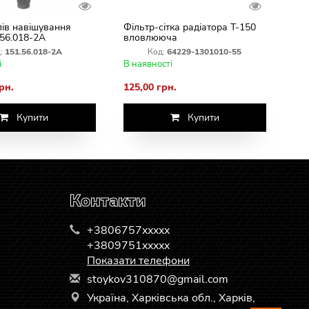
ів навішування
Фільтр-сітка радіатора Т-150
.56.018-2А
вловлююча
:
151.56.018-2А
Код:
64229-1301010-55
і
В наявності
рн.
125,00 грн.
Купити
Купити
Контакти
+3806757xxxxx
+3809751xxxxx
Показати телефони
s
toy
kov
310
870
@gm
ail
.co
m
Україна, Харківська обл., Харків,