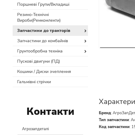
Поршневі Групи/Вкладиші
Резино-Технічні
Вироби(Ремкомлекти)
Запчастини до тракторів
Запчастини до комбайнів
Грунтообробна техніка
Пускові двигуни (ПД)
Кошики / Диски зчеплення
Гальмівні стрічки
Характери
Контакти
Бренд
:
АгроЗапДе
Тип запчастини
:
А
Код запчастини
:
1
Агрозапдеталі