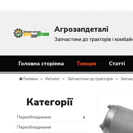
Агрозапдеталі
Запчастини до тракторів і комбайн
Головна сторінка
Товари
Статті
Головна
>
Каталог
>
Запчастини до тракторів
>
Запча
Категорії
Переобладнання
Переобладнання