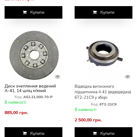
Купити
Купити
Диск зчеплення ведений
Відводка витискного
А-41, 14 шліц м'який
підшипника А 41 (відвідвідка)
А52.21.000-70-Р
Код:
А52.21.000-70-Р
6Т2-21С9 у зборі
В наявності
Код:
6Т2-21С9
В наявності
885,00 грн.
2 500,00 грн.
Купити
Купити