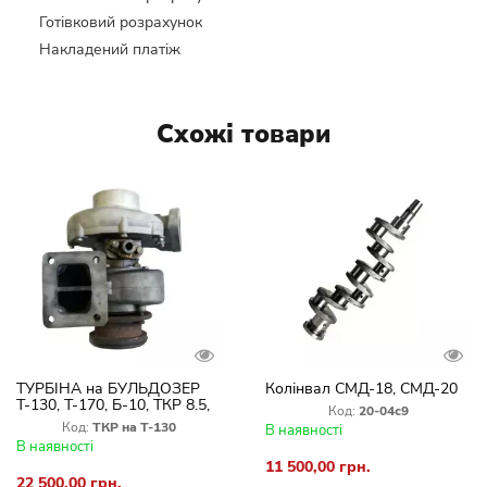
Готівковий розрахунок
Накладений платіж
Схожі товари
ТУРБІНА на БУЛЬДОЗЕР
Колінвал СМД-18, СМД-20
Т-130, Т-170, Б-10, ТКР 8.5,
Код:
20-04с9
ТКР-8.5, Д-440 А-41,
Код:
ТКР на Т-130
В наявності
Д-160М, Д-180(Нова)
В наявності
11 500,00 грн.
22 500,00 грн.