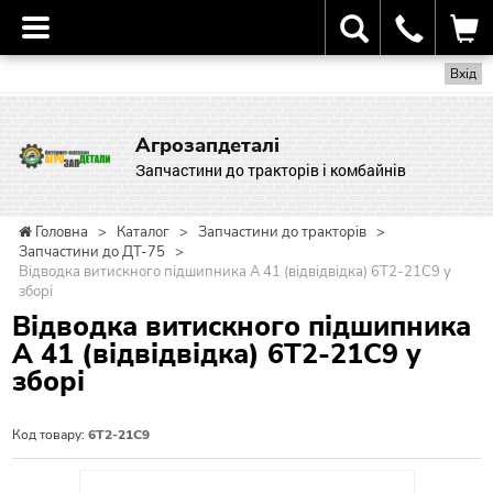
Вхід
Агрозапдеталі
Запчастини до тракторів і комбайнів
Головна
>
Каталог
>
Запчастини до тракторів
>
Запчастини до ДТ-75
>
Відводка витискного підшипника А 41 (відвідвідка) 6Т2-21С9 у
зборі
Відводка витискного підшипника
А 41 (відвідвідка) 6Т2-21С9 у
зборі
Код товару:
6Т2-21С9