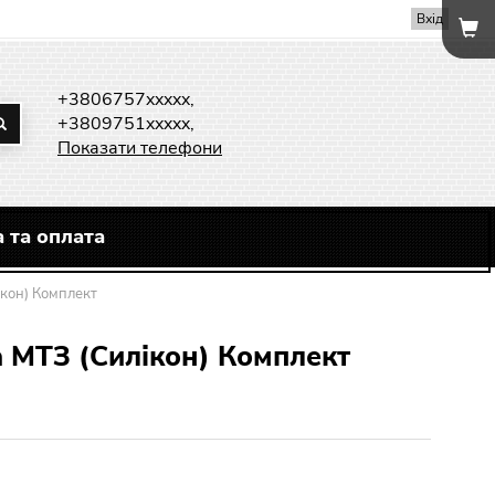
Вхід
+3806757xxxxx,
+3809751xxxxx,
Показати телефони
 та оплата
ікон) Комплект
а МТЗ (Силікон) Комплект