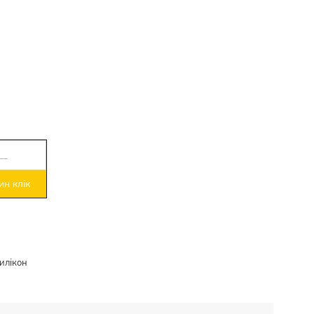
н клік
илікон