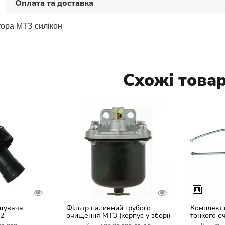
Оплата та доставка
тора МТЗ силікон
Схожі това
щувача
Фільтр паливний грубого
Комплект 
82
очищення МТЗ (корпус у зборі)
тонкого о