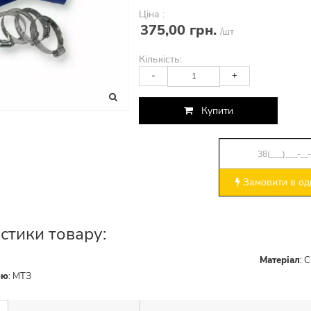
Ціна :
375,00 грн.
/шт
Кількість:
-
+
Купити
Замовити в оди
стики товару:
Матеріал
:
С
ою
:
МТЗ