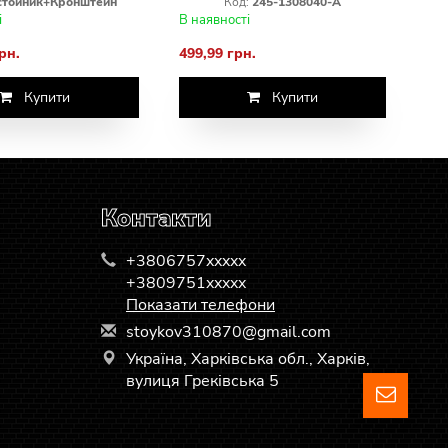
стойник+Кронштейн
Код:
245-1308040-А
і
В наявності
рн.
499,99 грн.
Купити
Купити
Контакти
+3806757xxxxx
+3809751xxxxx
Показати телефони
s
toy
kov
310
870
@gm
ail
.co
m
Україна, Харківська обл., Харків,
вулиця Греківська 5