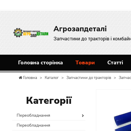
Агрозапдеталі
Запчастини до тракторів і комбайн
Головна сторінка
Товари
Статті
Головна
>
Каталог
>
Запчастини до тракторів
>
Запча
Категорії
Переобладнання
Переобладнання