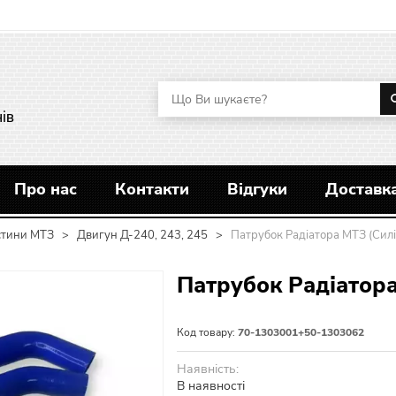
ів
Про нас
Контакти
Відгуки
Доставка
стини МТЗ
>
Двигун Д-240, 243, 245
>
Патрубок Радіатора МТЗ (Сил
Патрубок Радіатор
Код товару:
70-1303001+50-1303062
Наявність:
В наявності