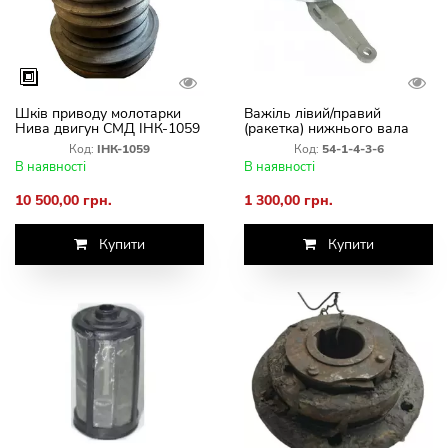
Шків приводу молотарки
Важіль лівий/правий
Нива двигун СМД ІНК-1059
(ракетка) нижнього вала
похилої камери
Код:
ІНК-1059
Код:
54-1-4-3-6
В наявності
В наявності
10 500,00 грн.
1 300,00 грн.
Купити
Купити