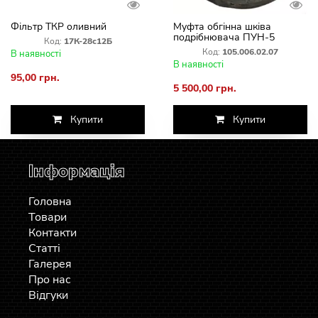
Фільтр ТКР оливний
Муфта обгінна шківа
подрібнювача ПУН-5
Код:
17К-28с12Б
комбайна Нива СК-5
Код:
105.006.02.07
В наявності
В наявності
95,00 грн.
5 500,00 грн.
Купити
Купити
Інформація
Головна
Товари
Контакти
Статті
Галерея
Про нас
Відгуки