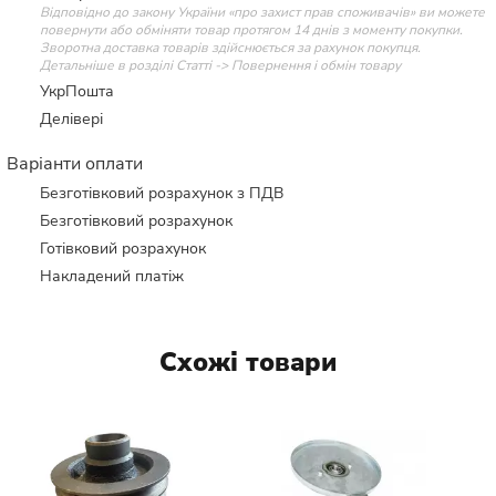
Відповідно до закону України «про захист прав споживачів» ви можете
повернути або обміняти товар протягом 14 днів з моменту покупки.
Зворотна доставка товарів здійснюється за рахунок покупця.
Детальніше в розділі Статті -> Повернення і обмін товару
УкрПошта
Делівері
Варіанти оплати
Безготівковий розрахунок з ПДВ
Безготівковий розрахунок
Готівковий розрахунок
Накладений платіж
Схожі товари