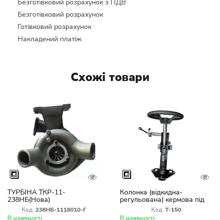
Безготівковий розрахунок з ПДВ
Безготівковий розрахунок
Готівковий розрахунок
Накладений платіж
Схожі товари
ТУРБІНА ТКР-11-
Колонка (відкидна-
238НБ(Нова)
регульована) кермова під
насос дозатор Т-150
Код:
238НБ-1118010-Г
Код:
Т-150
В наявності
В наявності