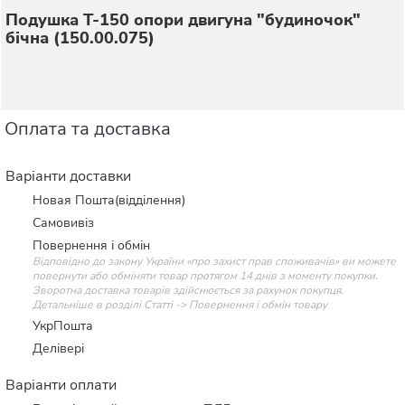
Подушка Т-150 опори двигуна "будиночок"
бічна (150.00.075)
Оплата та доставка
Варіанти доставки
Новая Пошта(відділення)
Самовивіз
Повернення і обмін
Відповідно до закону України «про захист прав споживачів» ви можете
повернути або обміняти товар протягом 14 днів з моменту покупки.
Зворотна доставка товарів здійснюється за рахунок покупця.
Детальніше в розділі Статті -> Повернення і обмін товару
УкрПошта
Делівері
Варіанти оплати