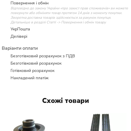
Повернення і обмін
Відповідно до закону України «про захист прав споживачів» ви можете
повернути або обміняти товар протягом 14 днів з моменту покупки.
Зворотна доставка товарів здійснюється за рахунок покупця.
Детальніше в розділі Статті -> Повернення і обмін товару
УкрПошта
Делівері
Варіанти оплати
Безготівковий розрахунок з ПДВ
Безготівковий розрахунок
Готівковий розрахунок
Накладений платіж
Схожі товари