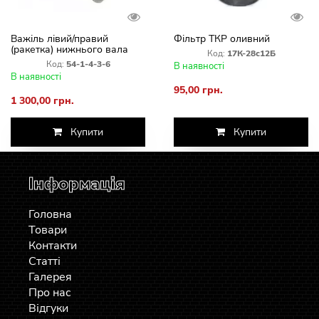
Важіль лівий/правий
Фільтр ТКР оливний
(ракетка) нижнього вала
Код:
17К-28с12Б
похилої камери
Код:
54-1-4-3-6
В наявності
В наявності
95,00 грн.
1 300,00 грн.
Купити
Купити
Інформація
Головна
Товари
Контакти
Статті
Галерея
Про нас
Відгуки