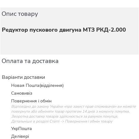
Опис товару
Редуктор пускового двигуна МТЗ РКД-2.000
Оплата та доставка
Варіанти доставки
Новая Пошта(відділення)
Самовивіз
Повернення і обмін
Відповідно до закону України «про захист прав споживачів» ви можете
повернути або обміняти товар протягом 14 днів з моменту покупки.
Зворотна доставка товарів здійснюється за рахунок покупця.
Детальніше в розділі Статті -> Повернення і обмін товару
УкрПошта
Делівері