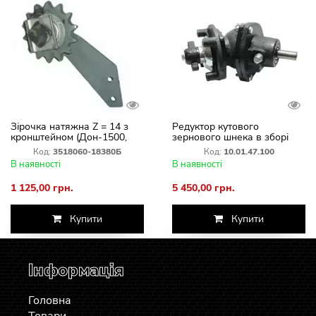
Зірочка натяжна Z = 14 з
Редуктор кутового
кронштейном (Дон-1500,
зернового шнека в зборі
Вектор) 3518060-18380Б
ДОН-1500Б, Акрос
Код:
3518060-18380Б
Код:
10.01.47.100
В наявності
В наявності
1 125,00 грн.
5 450,00 грн.
Купити
Купити
Інформація
Головна