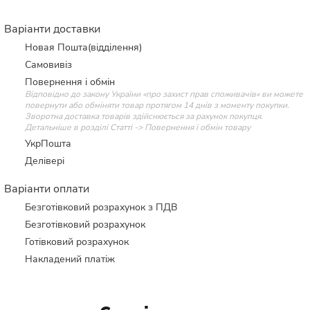
Варіанти доставки
Новая Пошта(відділення)
Самовивіз
Повернення і обмін
Відповідно до закону України «про захист прав споживачів» ви можете
повернути або обміняти товар протягом 14 днів з моменту покупки.
Зворотна доставка товарів здійснюється за рахунок покупця.
Детальніше в розділі Статті -> Повернення і обмін товару
УкрПошта
Делівері
Варіанти оплати
Безготівковий розрахунок з ПДВ
Безготівковий розрахунок
Готівковий розрахунок
Накладений платіж