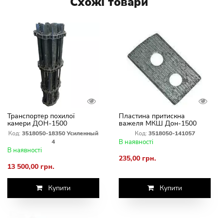
Схожі товари
Транспортер похилої
Пластина притискна
камери ДОН-1500
важеля МКШ Дон-1500
посилений на болтах ЗІПК
3518050-141057
Код:
3518050-18350 Усиленный
Код:
3518050-141057
4
В наявності
В наявності
235,00 грн.
13 500,00 грн.
Купити
Купити