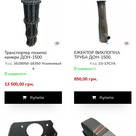
Транспортер похилої
ЕЖЕКТОР ВИХЛОПНА
камери ДОН-1500
ТРУБА ДОН-1500,
посилений на болтах ЗІПК
СМД-31А
Код:
3518050-18350 Усиленный
Код:
23-17С7А
4
В наявності
В наявності
850,00 грн.
13 500,00 грн.
Купити
Купити