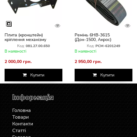
Плита (кронштейн)
Ремінь 6НВ-3615
кріплення механізму
(Дон-1500, Акрос)
приводу ножа Шумахер
шестиручний РСМ-6201249
Код:
081.27.00.650
Код:
РСМ-6201249
Дон, Акрос, Вектор
В наявності
В наявності
081.27.00.650
2 000,00 грн.
2 950,00 грн.
Купити
Купити
Інформація
Головна
Товари
Контакти
Статті