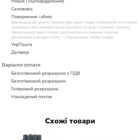
Новая Пошта(відділення)
Самовивіз
Повернення і обмін
Відповідно до закону України «про захист прав споживачів» ви можете
повернути або обміняти товар протягом 14 днів з моменту покупки.
Зворотна доставка товарів здійснюється за рахунок покупця.
Детальніше в розділі Статті -> Повернення і обмін товару
УкрПошта
Делівері
Варіанти оплати
Безготівковий розрахунок з ПДВ
Безготівковий розрахунок
Готівковий розрахунок
Накладений платіж
Схожі товари