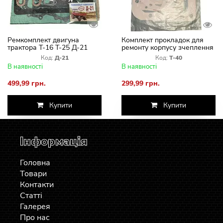
Ремкомплект двигуна
Комплект прокладок для
трактора Т-16 Т-25 Д-21
ремонту корпусу зчеплення
(повний)
Т-40
Код:
Д-21
Код:
Т-40
пароніт+резинопробка
В наявності
В наявності
499,99 грн.
299,99 грн.
Купити
Купити
Інформація
Головна
Товари
Контакти
Статті
Галерея
Про нас