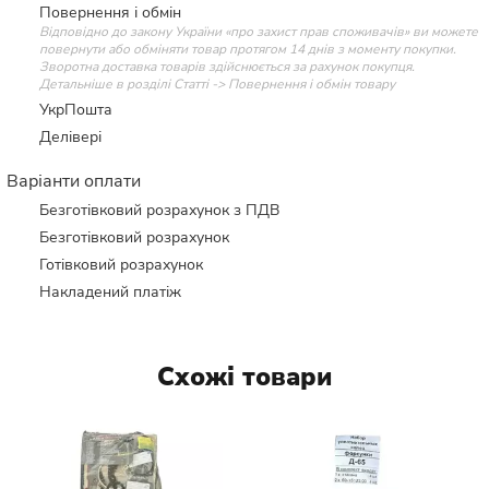
Повернення і обмін
Відповідно до закону України «про захист прав споживачів» ви можете
повернути або обміняти товар протягом 14 днів з моменту покупки.
Зворотна доставка товарів здійснюється за рахунок покупця.
Детальніше в розділі Статті -> Повернення і обмін товару
УкрПошта
Делівері
Варіанти оплати
Безготівковий розрахунок з ПДВ
Безготівковий розрахунок
Готівковий розрахунок
Накладений платіж
Схожі товари