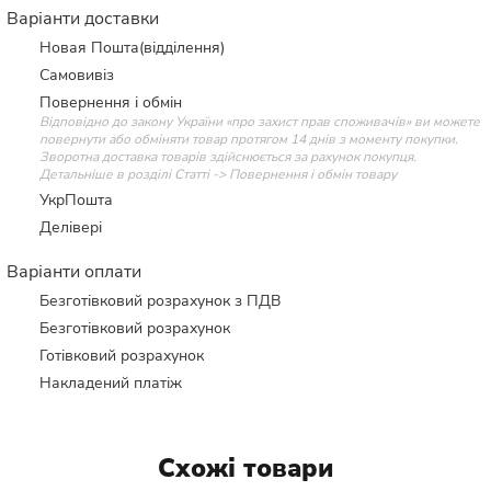
Варіанти доставки
Новая Пошта(відділення)
Самовивіз
Повернення і обмін
Відповідно до закону України «про захист прав споживачів» ви можете
повернути або обміняти товар протягом 14 днів з моменту покупки.
Зворотна доставка товарів здійснюється за рахунок покупця.
Детальніше в розділі Статті -> Повернення і обмін товару
УкрПошта
Делівері
Варіанти оплати
Безготівковий розрахунок з ПДВ
Безготівковий розрахунок
Готівковий розрахунок
Накладений платіж
Схожі товари