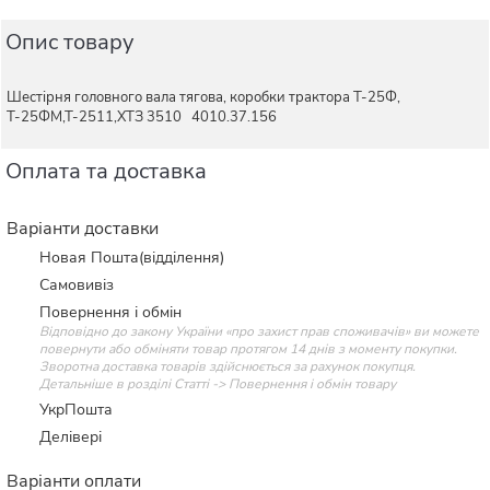
Опис товару
Шестірня головного вала тягова, коробки трактора Т-25Ф,
Т-25ФМ,Т-2511,ХТЗ 3510 4010.37.156
Оплата та доставка
Варіанти доставки
Новая Пошта(відділення)
Самовивіз
Повернення і обмін
Відповідно до закону України «про захист прав споживачів» ви можете
повернути або обміняти товар протягом 14 днів з моменту покупки.
Зворотна доставка товарів здійснюється за рахунок покупця.
Детальніше в розділі Статті -> Повернення і обмін товару
УкрПошта
Делівері
Варіанти оплати