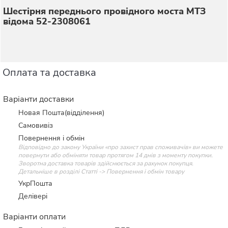
Шестірня переднього провідного моста МТЗ
відома 52-2308061
Оплата та доставка
Варіанти доставки
Новая Пошта(відділення)
Самовивіз
Повернення і обмін
Відповідно до закону України «про захист прав споживачів» ви можете
повернути або обміняти товар протягом 14 днів з моменту покупки.
Зворотна доставка товарів здійснюється за рахунок покупця.
Детальніше в розділі Статті -> Повернення і обмін товару
УкрПошта
Делівері
Варіанти оплати