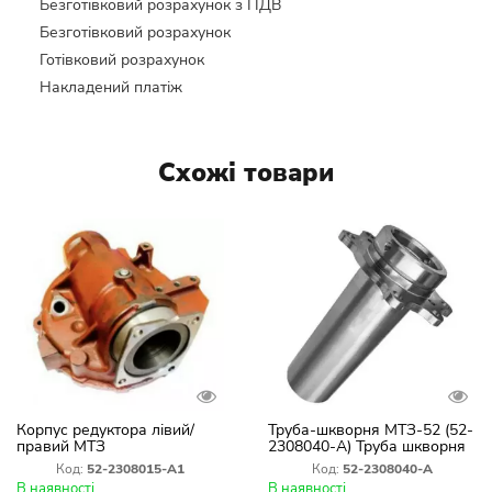
Безготівковий розрахунок з ПДВ
Безготівковий розрахунок
Готівковий розрахунок
Накладений платіж
Схожі товари
Корпус редуктора лівий/
Труба-шкворня МТЗ-52 (52-
правий МТЗ
2308040-А) Труба шкворня
переднього провідного
Код:
52-2308015-А1
Код:
52-2308040-А
моста МТЗ-52
В наявності
В наявності