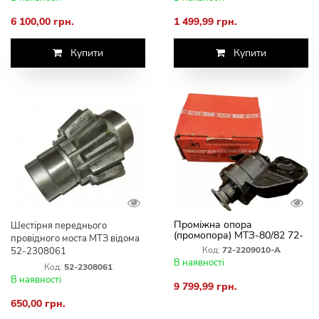
6 100,00 грн.
1 499,99 грн.
Купити
Купити
Проміжна опора
Шестірня переднього
(промопора) МТЗ-80/82 72-
провідного моста МТЗ відома
2209010-А (Оригінал Р.Б)
Код:
72-2209010-А
52-2308061
В наявності
Код:
52-2308061
В наявності
9 799,99 грн.
650,00 грн.