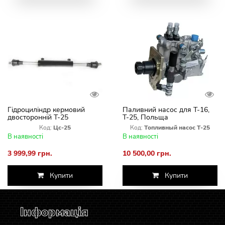
Гідроциліндр кермовий
Паливний насос для Т-16,
двосторонній Т-25
Т-25, Польща
2УТНІ-1111005,
Код:
Цс-25
Код:
Топливный насос Т-25
2УТНІ-1111007 Новый
В наявності
В наявності
3 999,99 грн.
10 500,00 грн.
Купити
Купити
Інформація