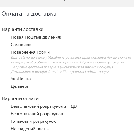
Оплата та доставка
Варіанти доставки
Новая Пошта(відділення)
Самовивіз
Повернення і обмін
Відповідно до закону України «про захист прав споживачів» ви можете
повернути або обміняти товар протягом 14 днів з моменту покупки.
Зворотна доставка товарів здійснюється за рахунок покупця.
Детальніше в розділі Статті -> Повернення і обмін товару
УкрПошта
Делівері
Варіанти оплати
Безготівковий розрахунок з ПДВ
Безготівковий розрахунок
Готівковий розрахунок
Накладений платіж